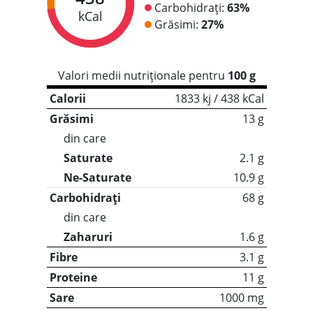
Carbohidrați:
63%
kCal
Grăsimi:
27%
Valori medii nutriționale pentru
100 g
Calorii
1833 kj / 438 kCal
Grăsimi
13 g
din care
Saturate
2.1 g
Ne-Saturate
10.9 g
Carbohidrați
68 g
din care
Zaharuri
1.6 g
Fibre
3.1 g
Proteine
11 g
Sare
1000 mg