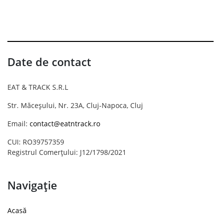
Date de contact
EAT & TRACK S.R.L
Str. Măceșului, Nr. 23A, Cluj-Napoca, Cluj
Email:
contact@eatntrack.ro
CUI: RO39757359
Registrul Comerțului: J12/1798/2021
Navigație
Acasă