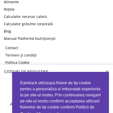
Alimente
Rețete
Calculator necesar caloric
Calculator grăsime corporală
Blog
Manual Platformă Nutriționiști
Contact
Termeni și condiții
Politica Cookie
Politica de confidențialitate
×
CODURI DE REDUCERE
Eatntrack utilizeaza fisiere de tip cookie
MYPROTEIN
pentru a personaliza si imbunatati experienta
ta pe site-ul nostru. Prin continuarea navigarii
pe site-ul nostru confirmi acceptarea utilizarii
Ai
40%
reducere la orice comandă folosind codul
fisierelor de tip cookie conform Politicii de
EATTRACK