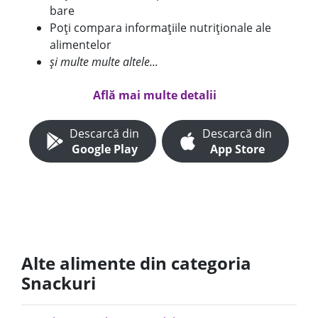
bare
Poți compara informațiile nutriționale ale
alimentelor
și multe multe altele...
Află mai multe detalii
Descarcă din
Descarcă din
Google Play
App Store
Alte alimente din categoria
Snackuri