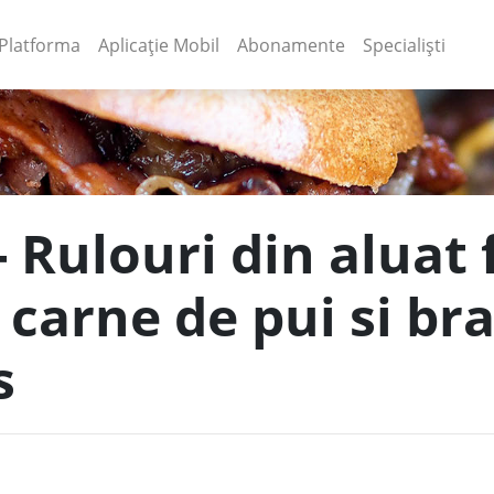
(current)
(current)
Platforma
Aplicație Mobil
Abonamente
Specialiști
- Rulouri din aluat 
carne de pui si br
s