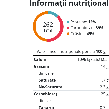
Informații nutriționa
Proteine:
12%
262
Carbohidrați:
39%
kCal
Grăsimi:
49%
Valori medii nutriționale pentru
100 g
Calorii
1096 kj / 262 kCal
Grăsimi
14 g
din care
Saturate
1.7 g
Ne-Saturate
12.3 g
Carbohidrați
25 g
din care
Zaharuri
0.7 g