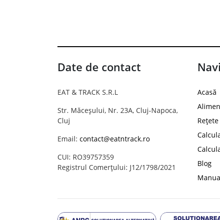
Date de contact
Navi
EAT & TRACK S.R.L
Acasă
Alimen
Str. Măceșului, Nr. 23A, Cluj-Napoca,
Cluj
Rețete
Calcul
Email:
contact@eatntrack.ro
Calcul
CUI: RO39757359
Blog
Registrul Comerțului: J12/1798/2021
Manual