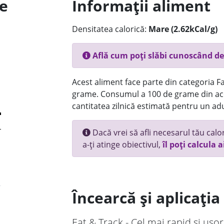
le
Informații aliment
Densitatea calorică:
Mare (2.62kCal/g)
Află cum poți slăbi cunoscând de
Acest aliment face parte din categoria Fas
grame. Consumul a 100 de grame din ace
cantitatea zilnică estimată pentru un adu
Dacă vrei să afli necesarul tău calori
a-ți atinge obiectivul,
îl poți calcula a
Încearcă și aplicați
Eat & Track - Cel mai rapid și ușor