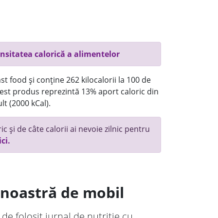
nsitatea calorică a alimentelor
t food și conține 262 kilocalorii la 100 de
st produs reprezintă 13% aport caloric din
lt (2000 kCal).
c și de câte calorii ai nevoie zilnic pentru
ici.
a noastră de mobil
 de folosit jurnal de nutriție cu