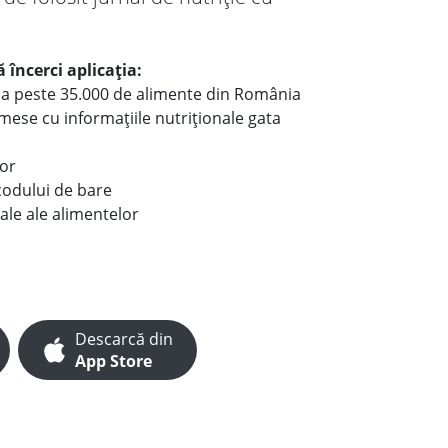
 încerci aplicația:
le a peste 35.000 de alimente din România
e mese cu informațiile nutriționale gata
lor
codului de bare
ale ale alimentelor
Descarcă din
App Store