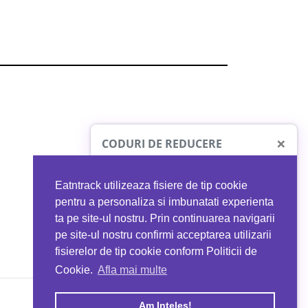
×
CODURI DE REDUCERE
Eatntrack utilizeaza fisiere de tip cookie
O41
MYPROTEIN
pentru a personaliza si imbunatati experienta
ta pe site-ul nostru. Prin continuarea navigarii
 orice comandă
Ai
40%
reducere la orice comandă
pe site-ul nostru confirmi acceptarea utilizarii
EATNTRACK
folosind codul
EATTRACK
fisierelor de tip cookie conform Politicii de
Cookie.
Afla mai multe
acum
Profită acum
Am Inteles!