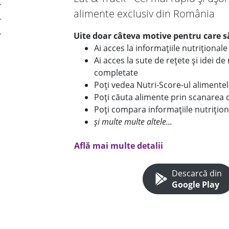
alimente exclusiv din România
Uite doar câteva motive pentru care să
Ai acces la informațiile nutriționa
Ai acces la sute de rețete și idei d
completate
Poți vedea Nutri-Score-ul alimente
Poți căuta alimente prin scanarea 
Poți compara informațiile nutrițion
și multe multe altele...
Află mai multe detalii
Descarcă din
Google Play