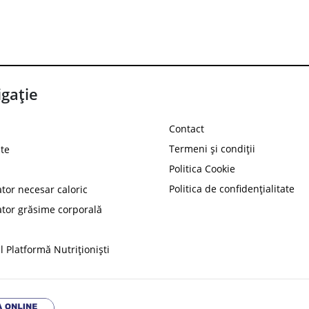
gație
Contact
Termeni și condiții
te
Politica Cookie
Politica de confidențialitate
ator necesar caloric
PROT
ator grăsime corporală
Ai
10%
reducere la
folosind codul
 Platformă Nutriționiști
Profită 