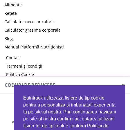
Alimente
Rețete
Calculator necesar caloric
Calculator grăsime corporală
Blog
Manual Platformă Nutriționiști
Contact
Termeni și condiții
Politica Cookie
Politica de confidențialitate
×
CODURI DE REDUCERE
Eatntrack utilizeaza fisiere de tip cookie
MYPROTEIN
pentru a personaliza si imbunatati experienta
ta pe site-ul nostru. Prin continuarea navigarii
pe site-ul nostru confirmi acceptarea utilizarii
Ai
40%
reducere la orice comandă folosind codul
fisierelor de tip cookie conform Politicii de
EATTRACK