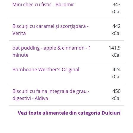
Mini chec cu fistic - Boromir
343
kCal
Biscuiți cu caramel și scorțișoară -
442
Verita
kCal
oat pudding - apple & cinnamon - 1
141.9
minute
kCal
Bomboane Werther's Original
424
kCal
Biscuiti cu faina integrala de grau -
450
digestivi - Aldiva
kCal
Vezi toate alimentele din categoria Dulciuri