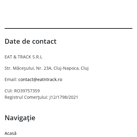
Date de contact
EAT & TRACK S.R.L
Str. Măceșului, Nr. 23A, Cluj-Napoca, Cluj
Email:
contact@eatntrack.ro
CUI: RO39757359
Registrul Comerțului: J12/1798/2021
Navigație
Acasă