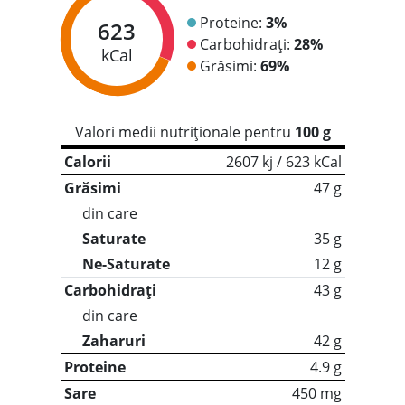
Proteine:
3%
623
Carbohidrați:
28%
kCal
Grăsimi:
69%
Valori medii nutriționale pentru
100 g
Calorii
2607 kj / 623 kCal
Grăsimi
47 g
din care
Saturate
35 g
Ne-Saturate
12 g
Carbohidrați
43 g
din care
Zaharuri
42 g
Proteine
4.9 g
Sare
450 mg