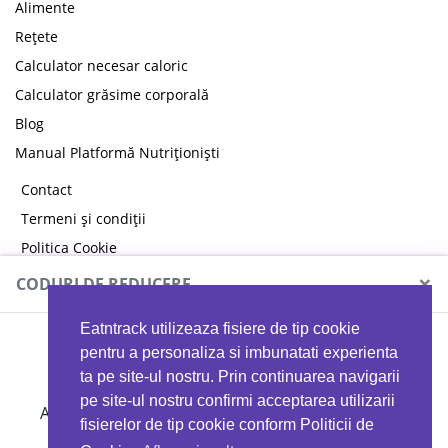
Alimente
Rețete
Calculator necesar caloric
Calculator grăsime corporală
Blog
Manual Platformă Nutriționiști
Contact
Termeni și condiții
Politica Cookie
Politica de confidențialitate
×
CODURI DE REDUCERE
Eatntrack utilizeaza fisiere de tip cookie
MYPROTEIN
pentru a personaliza si imbunatati experienta
ta pe site-ul nostru. Prin continuarea navigarii
pe site-ul nostru confirmi acceptarea utilizarii
Ai
40%
reducere la orice comandă folosind codul
fisierelor de tip cookie conform Politicii de
EATTRACK