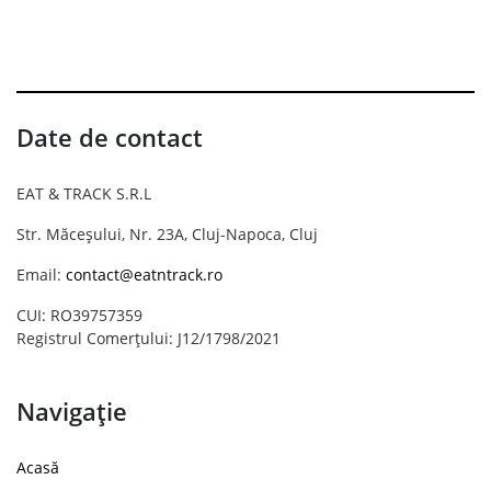
Date de contact
EAT & TRACK S.R.L
Str. Măceșului, Nr. 23A, Cluj-Napoca, Cluj
Email:
contact@eatntrack.ro
CUI: RO39757359
Registrul Comerțului: J12/1798/2021
Navigație
Acasă