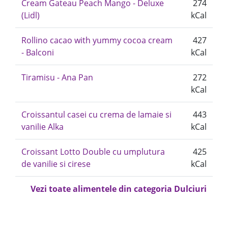
Cream Gateau Peach Mango - Deluxe
274
(Lidl)
kCal
Rollino cacao with yummy cocoa cream
427
- Balconi
kCal
Tiramisu - Ana Pan
272
kCal
Croissantul casei cu crema de lamaie si
443
vanilie Alka
kCal
Croissant Lotto Double cu umplutura
425
de vanilie si cirese
kCal
Vezi toate alimentele din categoria Dulciuri