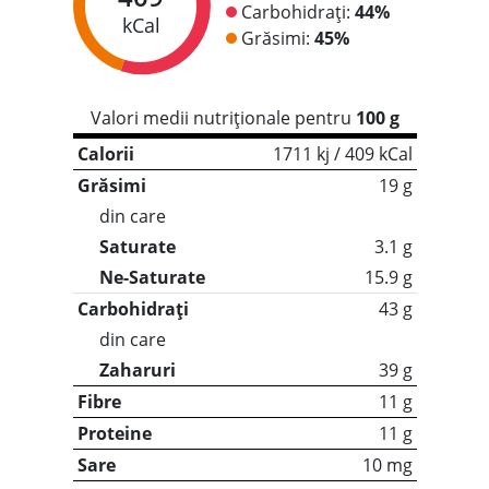
Carbohidrați:
44%
kCal
Grăsimi:
45%
Valori medii nutriționale pentru
100 g
Calorii
1711 kj / 409 kCal
Grăsimi
19 g
din care
Saturate
3.1 g
Ne-Saturate
15.9 g
Carbohidrați
43 g
din care
Zaharuri
39 g
Fibre
11 g
Proteine
11 g
Sare
10 mg