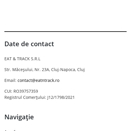
Date de contact
EAT & TRACK S.R.L
Str. Măceșului, Nr. 23A, Cluj-Napoca, Cluj
Email:
contact@eatntrack.ro
CUI: RO39757359
Registrul Comerțului: J12/1798/2021
Navigație