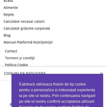
Acasă
Alimente
Rețete
Calculator necesar caloric
Calculator grăsime corporală
Blog
Manual Platformă Nutriționiști
Contact
Termeni și condiții
Politica Cookie
Politica de confidențialitate
×
CODURI DE REDUCERE
Eatntrack utilizeaza fisiere de tip cookie
MYPROTEIN
pentru a personaliza si imbunatati experienta
ta pe site-ul nostru. Prin continuarea navigarii
pe site-ul nostru confirmi acceptarea utilizarii
Ai
40%
reducere la orice comandă folosind codul