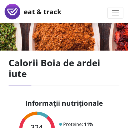
eat & track
Calorii Boia de ardei
iute
Informații nutriționale
Proteine:
11%
324