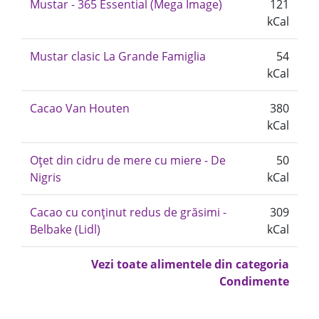
Mustar - 365 Essential (Mega Image)
121
kCal
Mustar clasic La Grande Famiglia
54
kCal
Cacao Van Houten
380
kCal
Oțet din cidru de mere cu miere - De
50
Nigris
kCal
Cacao cu conținut redus de grăsimi -
309
Belbake (Lidl)
kCal
Vezi toate alimentele din categoria
Condimente