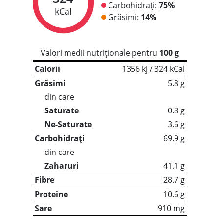
Carbohidrați:
75%
kCal
Grăsimi:
14%
Valori medii nutriționale pentru
100 g
Calorii
1356 kj / 324 kCal
Grăsimi
5.8 g
din care
Saturate
0.8 g
Ne-Saturate
3.6 g
Carbohidrați
69.9 g
din care
Zaharuri
41.1 g
Fibre
28.7 g
Proteine
10.6 g
Sare
910 mg