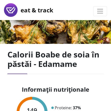
eat & track
Calorii Boabe de soia în
păstăi - Edamame
Informații nutriționale
Proteine:
37%
149