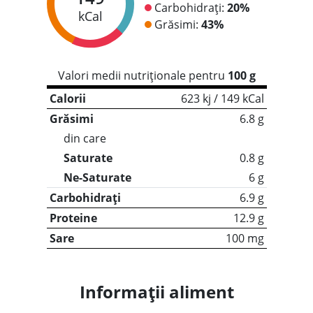
Carbohidrați:
20%
kCal
Grăsimi:
43%
Valori medii nutriționale pentru
100 g
Calorii
623 kj / 149 kCal
Grăsimi
6.8 g
din care
Saturate
0.8 g
Ne-Saturate
6 g
Carbohidrați
6.9 g
Proteine
12.9 g
Sare
100 mg
Informații aliment