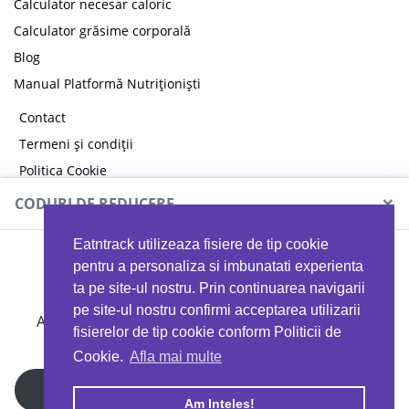
Calculator necesar caloric
Calculator grăsime corporală
Blog
Manual Platformă Nutriționiști
Contact
Termeni și condiții
Politica Cookie
Politica de confidențialitate
×
CODURI DE REDUCERE
Eatntrack utilizeaza fisiere de tip cookie
MYPROTEIN
pentru a personaliza si imbunatati experienta
ta pe site-ul nostru. Prin continuarea navigarii
pe site-ul nostru confirmi acceptarea utilizarii
Ai
40%
reducere la orice comandă folosind codul
fisierelor de tip cookie conform Politicii de
EATTRACK
Cookie.
Afla mai multe
Profită acum
Am Inteles!