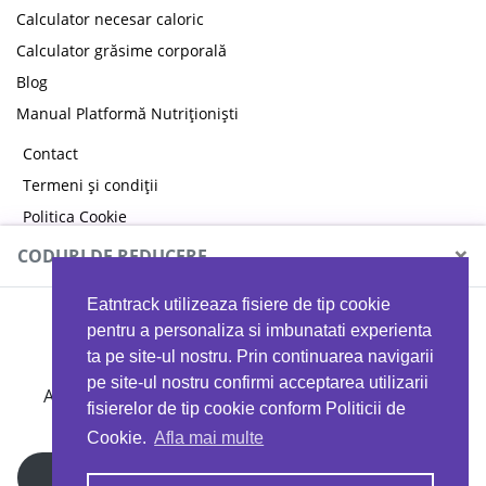
Calculator necesar caloric
Calculator grăsime corporală
Blog
Manual Platformă Nutriționiști
Contact
Termeni și condiții
Politica Cookie
Politica de confidențialitate
×
CODURI DE REDUCERE
Eatntrack utilizeaza fisiere de tip cookie
MYPROTEIN
pentru a personaliza si imbunatati experienta
ta pe site-ul nostru. Prin continuarea navigarii
pe site-ul nostru confirmi acceptarea utilizarii
Ai
40%
reducere la orice comandă folosind codul
fisierelor de tip cookie conform Politicii de
EATTRACK
Cookie.
Afla mai multe
Profită acum