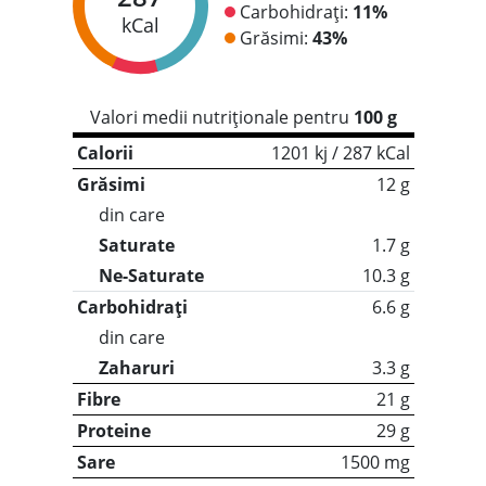
Carbohidrați:
11%
kCal
Grăsimi:
43%
Valori medii nutriționale pentru
100 g
Calorii
1201 kj / 287 kCal
Grăsimi
12 g
din care
Saturate
1.7 g
Ne-Saturate
10.3 g
Carbohidrați
6.6 g
din care
Zaharuri
3.3 g
Fibre
21 g
Proteine
29 g
Sare
1500 mg