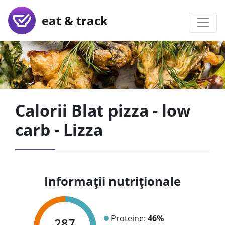
eat & track
Calorii Blat pizza - low
carb - Lizza
Informații nutriționale
Proteine:
46%
287