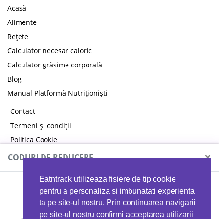
Acasă
Alimente
Rețete
Calculator necesar caloric
Calculator grăsime corporală
Blog
Manual Platformă Nutriționiști
Contact
Termeni și condiții
Politica Cookie
Politica de confidențialitate
×
CODURI DE REDUCERE
Eatntrack utilizeaza fisiere de tip cookie
MYPROTEIN
pentru a personaliza si imbunatati experienta
ta pe site-ul nostru. Prin continuarea navigarii
pe site-ul nostru confirmi acceptarea utilizarii