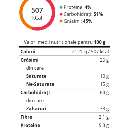
Proteine:
4%
507
Carbohidrați:
51%
kCal
Grăsimi:
45%
Valori medii nutriționale pentru
100 g
Calorii
2121 kj / 507 kCal
Grăsimi
25 g
din care
Saturate
10 g
Ne-Saturate
15 g
Carbohidrați
64 g
din care
Zaharuri
33 g
Fibre
2.1 g
Proteine
5.3 g