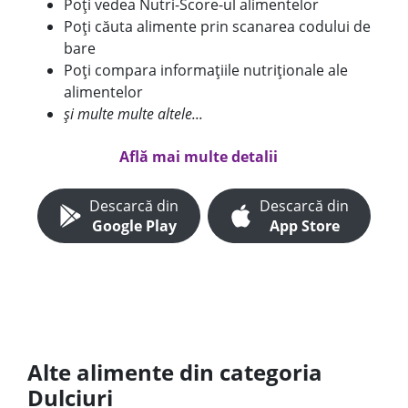
Poți vedea Nutri-Score-ul alimentelor
Poți căuta alimente prin scanarea codului de
bare
Poți compara informațiile nutriționale ale
alimentelor
și multe multe altele...
Află mai multe detalii
Descarcă din
Descarcă din
Google Play
App Store
Alte alimente din categoria
Dulciuri