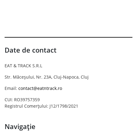
Date de contact
EAT & TRACK S.R.L
Str. Măceșului, Nr. 23A, Cluj-Napoca, Cluj
Email:
contact@eatntrack.ro
CUI: RO39757359
Registrul Comerțului: J12/1798/2021
Navigație