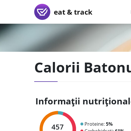
eat & track
Calorii Baton
Informații nutriționa
Proteine:
5%
457
Carbohidrați:
61%