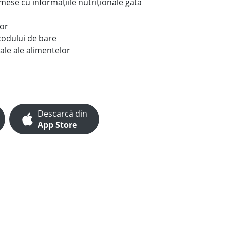
e mese cu informațiile nutriționale gata
lor
codului de bare
ale ale alimentelor
Descarcă din
App Store