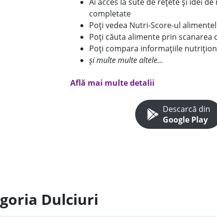
Ai acces la sute de rețete și idei d
completate
Poți vedea Nutri-Score-ul alimente
Poți căuta alimente prin scanarea 
Poți compara informațiile nutrițion
și multe multe altele...
Află mai multe detalii
Descarcă din
Google Play
goria Dulciuri