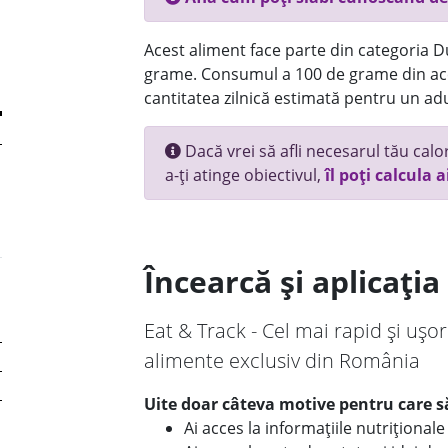
Acest aliment face parte din categoria Dul
grame. Consumul a 100 de grame din ace
cantitatea zilnică estimată pentru un adu
Dacă vrei să afli necesarul tău calori
a-ți atinge obiectivul,
îl poți calcula a
Încearcă și aplicați
Eat & Track - Cel mai rapid și ușor
alimente exclusiv din România
Uite doar câteva motive pentru care să
Ai acces la informațiile nutriționa