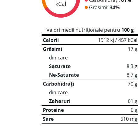
kCal
Grăsimi:
34%
Valori medii nutriționale pentru
100 g
Calorii
1912 kj / 457 kCal
Grăsimi
17 g
din care
Saturate
8.3 g
Ne-Saturate
8.7 g
Carbohidrați
70 g
din care
Zaharuri
61 g
Proteine
6 g
Sare
510 mg