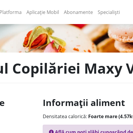
(current)
(current)
Platforma
Aplicație Mobil
Abonamente
Specialiști
ul Copilăriei Maxy 
le
Informații aliment
Densitatea calorică:
Foarte mare (4.57k
Află cum poți slăbi cunoscând de