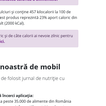
ciuri și conține 457 kilocalorii la 100 de
st produs reprezintă 23% aport caloric din
lt (2000 kCal).
c și de câte calorii ai nevoie zilnic pentru
ici.
a noastră de mobil
 de folosit jurnal de nutriție cu
 încerci aplicația:
le a peste 35.000 de alimente din România