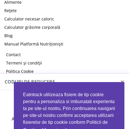
Alimente
Rețete
Calculator necesar caloric
Calculator grăsime corporală
Blog
Manual Platformă Nutriționiști
Contact
Termeni și condiții
Politica Cookie
Politica de confidențialitate
×
CODURI DE REDUCERE
Eatntrack utilizeaza fisiere de tip cookie
MYPROTEIN
pentru a personaliza si imbunatati experienta
ta pe site-ul nostru. Prin continuarea navigarii
pe site-ul nostru confirmi acceptarea utilizarii
Ai
40%
reducere la orice comandă folosind codul
fisierelor de tip cookie conform Politicii de
EATTRACK