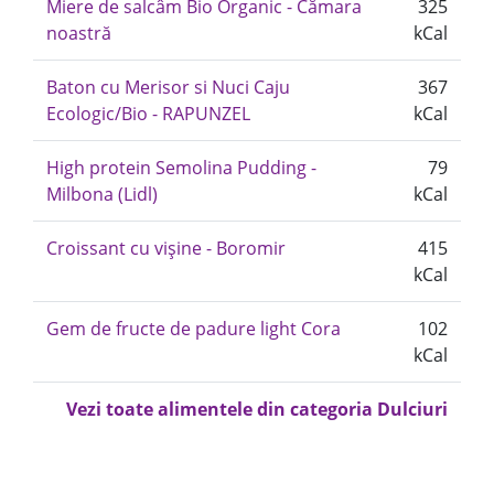
Miere de salcâm Bio Organic - Cămara
325
noastră
kCal
Baton cu Merisor si Nuci Caju
367
Ecologic/Bio - RAPUNZEL
kCal
High protein Semolina Pudding -
79
Milbona (Lidl)
kCal
Croissant cu vișine - Boromir
415
kCal
Gem de fructe de padure light Cora
102
kCal
Vezi toate alimentele din categoria Dulciuri