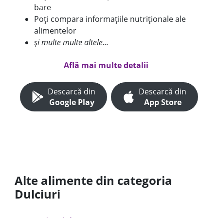
bare
Poți compara informațiile nutriționale ale
alimentelor
și multe multe altele...
Află mai multe detalii
Descarcă din
Descarcă din
Google Play
App Store
Alte alimente din categoria
Dulciuri