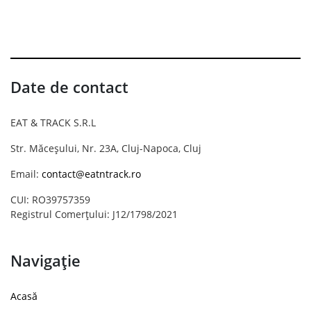
Date de contact
EAT & TRACK S.R.L
Str. Măceșului, Nr. 23A, Cluj-Napoca, Cluj
Email:
contact@eatntrack.ro
CUI: RO39757359
Registrul Comerțului: J12/1798/2021
Navigație
Acasă