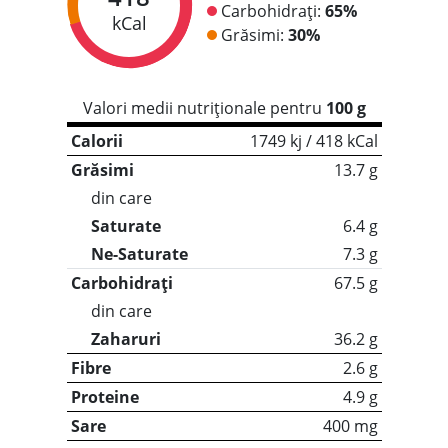
Carbohidrați:
65%
kCal
Grăsimi:
30%
Valori medii nutriționale pentru
100 g
Calorii
1749 kj / 418 kCal
Grăsimi
13.7 g
din care
Saturate
6.4 g
Ne-Saturate
7.3 g
Carbohidrați
67.5 g
din care
Zaharuri
36.2 g
Fibre
2.6 g
Proteine
4.9 g
Sare
400 mg