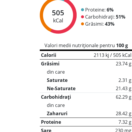
Proteine:
6%
505
Carbohidrați:
51%
kCal
Grăsimi:
43%
Valori medii nutriționale pentru
100 g
Calorii
2113 kj / 505 kCal
Grăsimi
23.74 g
din care
Saturate
2.31 g
Ne-Saturate
21.43 g
Carbohidrați
62.29 g
din care
Zaharuri
28.42 g
Proteine
7.32 g
Sare
230 mg