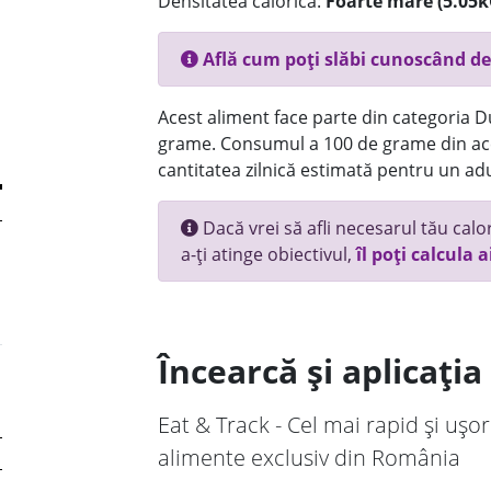
Densitatea calorică:
Foarte mare (5.05k
Află cum poți slăbi cunoscând de
Acest aliment face parte din categoria Dul
grame. Consumul a 100 de grame din ace
cantitatea zilnică estimată pentru un adu
Dacă vrei să afli necesarul tău calori
a-ți atinge obiectivul,
îl poți calcula a
Încearcă și aplicați
Eat & Track - Cel mai rapid și ușor
alimente exclusiv din România