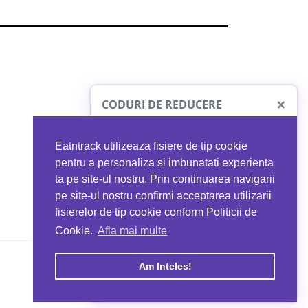
×
CODURI DE REDUCERE
Eatntrack utilizeaza fisiere de tip cookie
O41
MYPROTEIN
pentru a personaliza si imbunatati experienta
ta pe site-ul nostru. Prin continuarea navigarii
 orice comandă
Ai
40%
reducere la orice comandă
pe site-ul nostru confirmi acceptarea utilizarii
EATNTRACK
folosind codul
EATTRACK
fisierelor de tip cookie conform Politicii de
Cookie.
Afla mai multe
acum
Profită acum
Am Inteles!
Copyright © 2026 EAT & TRACK S.R.L