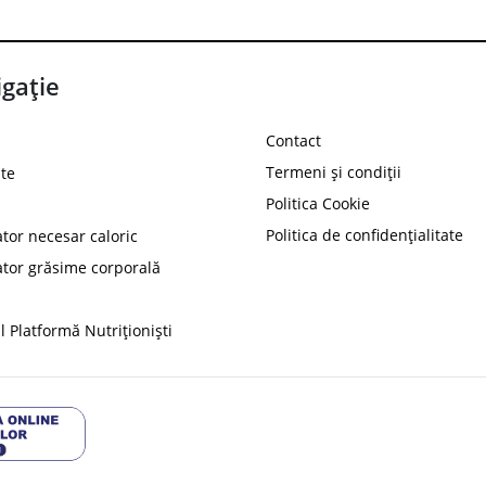
gație
Contact
Termeni și condiții
te
Politica Cookie
Politica de confidențialitate
ator necesar caloric
PROT
ator grăsime corporală
Ai
10%
reducere la
folosind codul
 Platformă Nutriționiști
Profită 