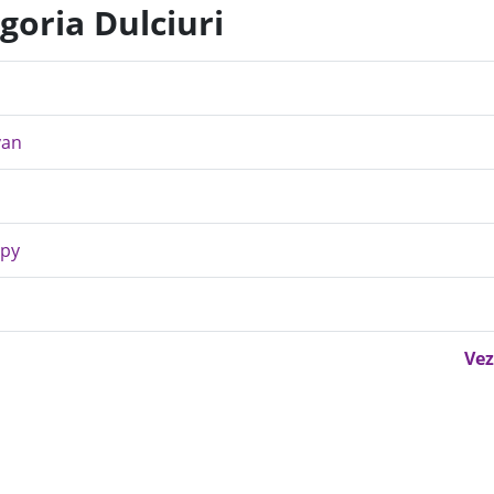
goria Dulciuri
van
ppy
Vez