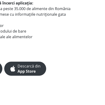
 încerci aplicația:
le a peste 35.000 de alimente din România
e mese cu informațiile nutriționale gata
lor
codului de bare
ale ale alimentelor
Descarcă din
App Store