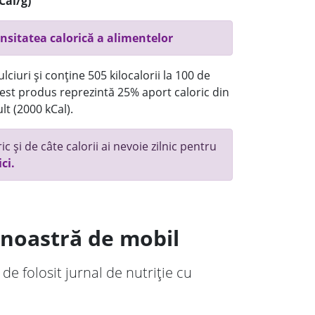
Cal/g)
nsitatea calorică a alimentelor
ciuri și conține 505 kilocalorii la 100 de
st produs reprezintă 25% aport caloric din
lt (2000 kCal).
c și de câte calorii ai nevoie zilnic pentru
ici.
a noastră de mobil
 de folosit jurnal de nutriție cu