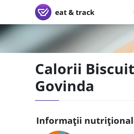
eat & track
Calorii Biscui
Govinda
Informații nutriționa