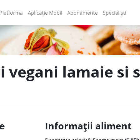
(current)
(current)
Platforma
Aplicație Mobil
Abonamente
Specialiști
ti vegani lamaie si 
le
Informații aliment