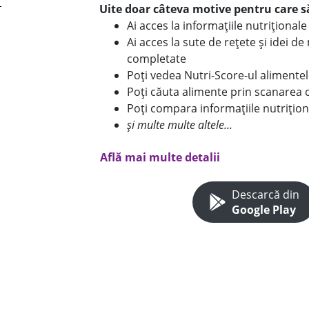
Uite doar câteva motive pentru care să
Ai acces la informațiile nutriționa
Ai acces la sute de rețete și idei d
completate
Poți vedea Nutri-Score-ul alimente
Poți căuta alimente prin scanarea 
Poți compara informațiile nutrițion
și multe multe altele...
Află mai multe detalii
Descarcă din
Google Play