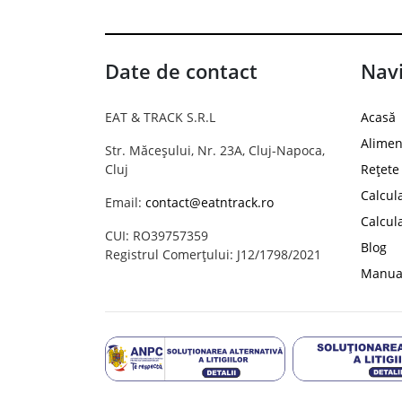
Date de contact
Navi
EAT & TRACK S.R.L
Acasă
Alimen
Str. Măceșului, Nr. 23A, Cluj-Napoca,
Cluj
Rețete
Calcul
Email:
contact@eatntrack.ro
Calcul
CUI: RO39757359
Blog
Registrul Comerțului: J12/1798/2021
Manual