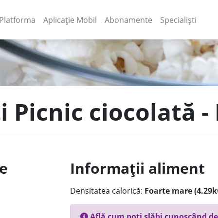
(current)
(current)
Platforma
Aplicație Mobil
Abonamente
Specialiști
ți Picnic ciocolată -
le
Informații aliment
Densitatea calorică:
Foarte mare (4.29k
Află cum poți slăbi cunoscând de