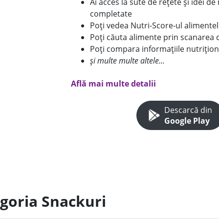
Ai acces la sute de rețete și idei d
completate
Poți vedea Nutri-Score-ul alimente
Poți căuta alimente prin scanarea 
Poți compara informațiile nutrițion
și multe multe altele...
Află mai multe detalii
Descarcă din
Google Play
egoria Snackuri