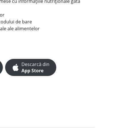
e mese cu informațiile nutriționale gata
lor
codului de bare
ale ale alimentelor
Descarcă din
App Store