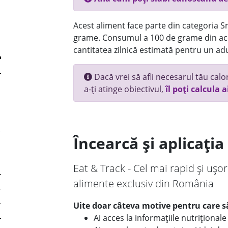
Acest aliment face parte din categoria Sn
grame. Consumul a 100 de grame din ace
cantitatea zilnică estimată pentru un adu
Dacă vrei să afli necesarul tău calori
a-ți atinge obiectivul,
îl poți calcula a
Încearcă și aplicați
Eat & Track - Cel mai rapid și ușor
alimente exclusiv din România
Uite doar câteva motive pentru care să
Ai acces la informațiile nutriționa