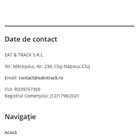
Date de contact
EAT & TRACK S.R.L
Str. Măceșului, Nr. 23A, Cluj-Napoca, Cluj
Email:
contact@eatntrack.ro
CUI: RO39757359
Registrul Comerțului: J12/1798/2021
Navigație
Acasă