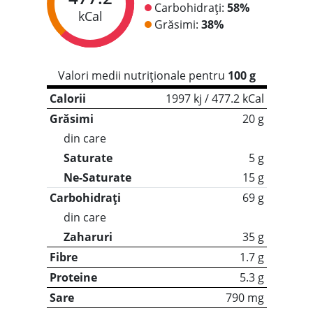
Carbohidrați:
58%
kCal
Grăsimi:
38%
Valori medii nutriționale pentru
100 g
Calorii
1997 kj / 477.2 kCal
Grăsimi
20 g
din care
Saturate
5 g
Ne-Saturate
15 g
Carbohidrați
69 g
din care
Zaharuri
35 g
Fibre
1.7 g
Proteine
5.3 g
Sare
790 mg