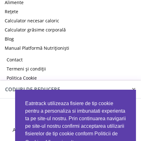
Alimente
Rețete
Calculator necesar caloric
Calculator grăsime corporală
Blog
Manual Platformă Nutriționiști
Contact
Termeni și condiții
Politica Cookie
Politica de confidențialitate
×
CODURI DE REDUCERE
Eatntrack utilizeaza fisiere de tip cookie
MYPROTEIN
pentru a personaliza si imbunatati experienta
ta pe site-ul nostru. Prin continuarea navigarii
pe site-ul nostru confirmi acceptarea utilizarii
Ai
40%
reducere la orice comandă folosind codul
fisierelor de tip cookie conform Politicii de
EATTRACK