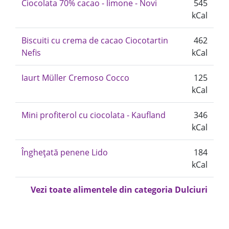
Ciocolata 70% cacao - limone - Novi
545
kCal
Biscuiti cu crema de cacao Ciocotartin
462
Nefis
kCal
Iaurt Müller Cremoso Cocco
125
kCal
Mini profiterol cu ciocolata - Kaufland
346
kCal
Înghețată penene Lido
184
kCal
Vezi toate alimentele din categoria Dulciuri