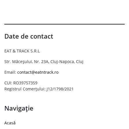
Date de contact
EAT & TRACK S.R.L
Str. Măceșului, Nr. 23A, Cluj-Napoca, Cluj
Email:
contact@eatntrack.ro
CUI: RO39757359
Registrul Comerțului: J12/1798/2021
Navigație
Acasă