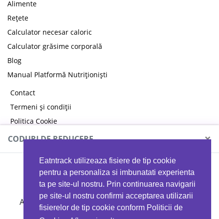
Alimente
Rețete
Calculator necesar caloric
Calculator grăsime corporală
Blog
Manual Platformă Nutriționiști
Contact
Termeni și condiții
Politica Cookie
Politica de confidențialitate
×
CODURI DE REDUCERE
Eatntrack utilizeaza fisiere de tip cookie
MYPROTEIN
pentru a personaliza si imbunatati experienta
ta pe site-ul nostru. Prin continuarea navigarii
pe site-ul nostru confirmi acceptarea utilizarii
Ai
40%
reducere la orice comandă folosind codul
fisierelor de tip cookie conform Politicii de
EATTRACK