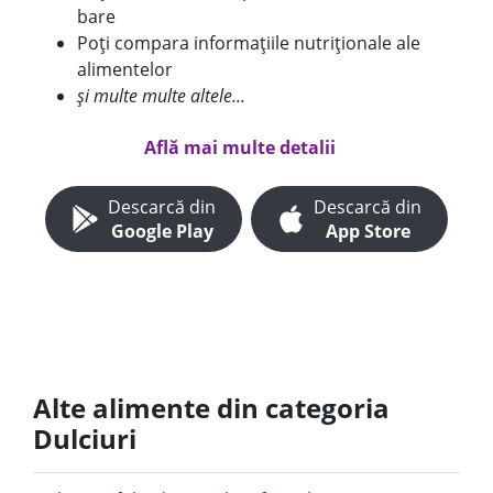
bare
Poți compara informațiile nutriționale ale
alimentelor
și multe multe altele...
Află mai multe detalii
Descarcă din
Descarcă din
Google Play
App Store
Alte alimente din categoria
Dulciuri