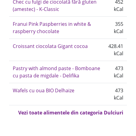
Chec cu fulgi de ciocolată fără gluten
452
(amestec) - K-Classic
kCal
Franui Pink Paspberries in white &
355
raspberry chocolate
kCal
Croissant ciocolata Gigant cocoa
428.41
kCal
Pastry with almond paste - Bomboane
473
cu pasta de migdale - Delifika
kCal
Wafels cu oua BIO Delhaize
473
kCal
Vezi toate alimentele din categoria Dulciuri