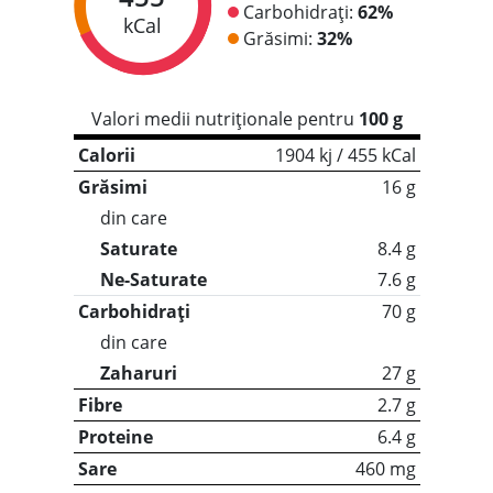
Carbohidrați:
62%
kCal
Grăsimi:
32%
Valori medii nutriționale pentru
100 g
Calorii
1904 kj / 455 kCal
Grăsimi
16 g
din care
Saturate
8.4 g
Ne-Saturate
7.6 g
Carbohidrați
70 g
din care
Zaharuri
27 g
Fibre
2.7 g
Proteine
6.4 g
Sare
460 mg