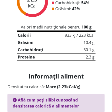
Carbohidrați:
54%
kCal
Grăsimi:
42%
Valori medii nutriționale pentru
100 g
Calorii
933 kj / 223 kCal
Grăsimi
10.4 g
Carbohidrați
30.1 g
Proteine
2.3 g
Informații aliment
Densitatea calorică:
Mare (2.23kCal/g)
Află cum poți slăbi cunoscând
densitatea calorică a alimentelor