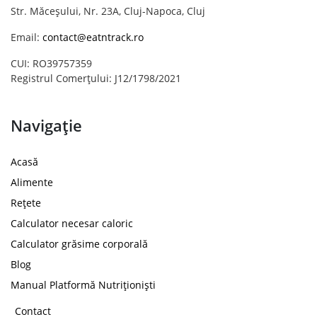
Str. Măceșului, Nr. 23A, Cluj-Napoca, Cluj
Email:
contact@eatntrack.ro
CUI: RO39757359
Registrul Comerțului: J12/1798/2021
Navigație
Acasă
Alimente
Rețete
Calculator necesar caloric
Calculator grăsime corporală
Blog
Manual Platformă Nutriționiști
Contact