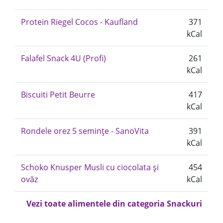
Protein Riegel Cocos - Kaufland
371
kCal
Falafel Snack 4U (Profi)
261
kCal
Biscuiti Petit Beurre
417
kCal
Rondele orez 5 semințe - SanoVita
391
kCal
Schoko Knusper Musli cu ciocolata și
454
ovăz
kCal
Vezi toate alimentele din categoria Snackuri