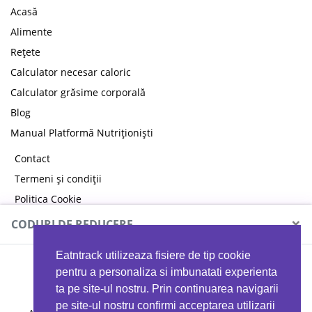
Acasă
Alimente
Rețete
Calculator necesar caloric
Calculator grăsime corporală
Blog
Manual Platformă Nutriționiști
Contact
Termeni și condiții
Politica Cookie
Politica de confidențialitate
×
CODURI DE REDUCERE
Eatntrack utilizeaza fisiere de tip cookie
MYPROTEIN
pentru a personaliza si imbunatati experienta
ta pe site-ul nostru. Prin continuarea navigarii
pe site-ul nostru confirmi acceptarea utilizarii