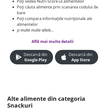
Poți vedea Nutri-Score-ul alimentelor
Poți căuta alimente prin scanarea codului de
bare
Poți compara informațiile nutriționale ale
alimentelor
și multe multe altele...
Află mai multe detalii
Descarcă din
Descarcă din
Google Play
App Store
Alte alimente din categoria
Snackuri