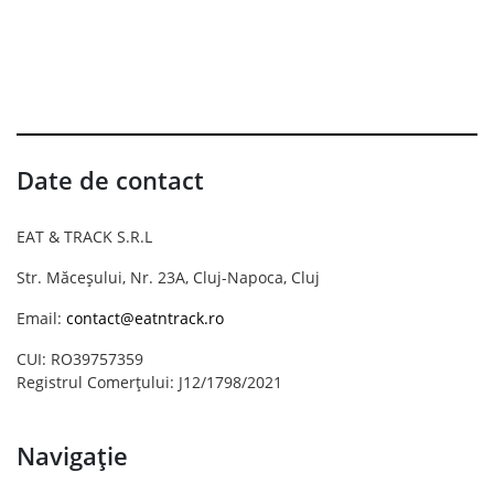
Date de contact
EAT & TRACK S.R.L
Str. Măceșului, Nr. 23A, Cluj-Napoca, Cluj
Email:
contact@eatntrack.ro
CUI: RO39757359
Registrul Comerțului: J12/1798/2021
Navigație