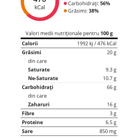
Carbohidrați:
56%
kCal
Grăsimi:
38%
Valori medii nutriționale pentru
100 g
Calorii
1992 kj / 476 kCal
Grăsimi
20 g
din care
Saturate
9.3 g
Ne-Saturate
10.7 g
Carbohidrați
66 g
din care
Zaharuri
16 g
Fibre
3 g
Proteine
6.5 g
Sare
850 mg