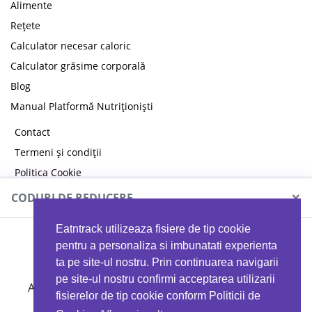
Alimente
Rețete
Calculator necesar caloric
Calculator grăsime corporală
Blog
Manual Platformă Nutriționiști
Contact
Termeni și condiții
Politica Cookie
Politica de confidențialitate
×
CODURI DE REDUCERE
Eatntrack utilizeaza fisiere de tip cookie
MYPROTEIN
pentru a personaliza si imbunatati experienta
ta pe site-ul nostru. Prin continuarea navigarii
pe site-ul nostru confirmi acceptarea utilizarii
Ai
40%
reducere la orice comandă folosind codul
fisierelor de tip cookie conform Politicii de
EATTRACK