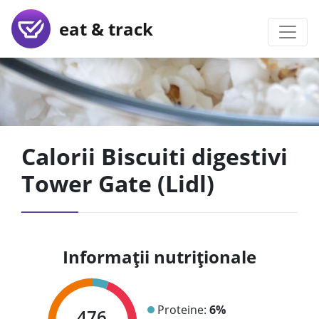
eat & track
Calorii Biscuiti digestivi
Tower Gate (Lidl)
Informații nutriționale
Proteine:
6%
476