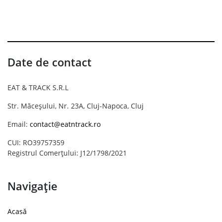
Date de contact
EAT & TRACK S.R.L
Str. Măceșului, Nr. 23A, Cluj-Napoca, Cluj
Email:
contact@eatntrack.ro
CUI: RO39757359
Registrul Comerțului: J12/1798/2021
Navigație
Acasă