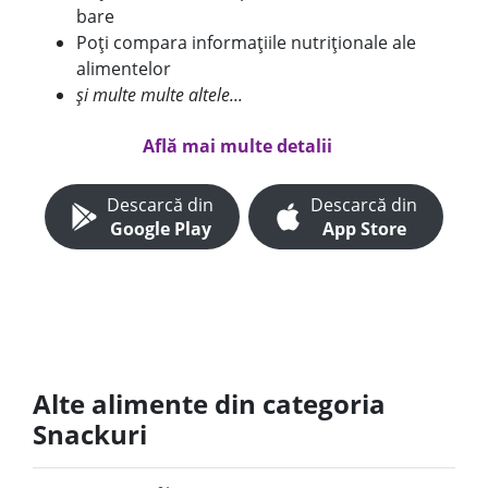
bare
Poți compara informațiile nutriționale ale
alimentelor
și multe multe altele...
Află mai multe detalii
Descarcă din
Descarcă din
Google Play
App Store
Alte alimente din categoria
Snackuri