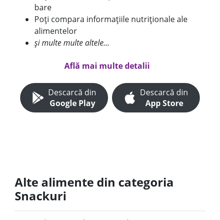
bare
Poți compara informațiile nutriționale ale
alimentelor
și multe multe altele...
Află mai multe detalii
Descarcă din
Descarcă din
Google Play
App Store
Alte alimente din categoria
Snackuri