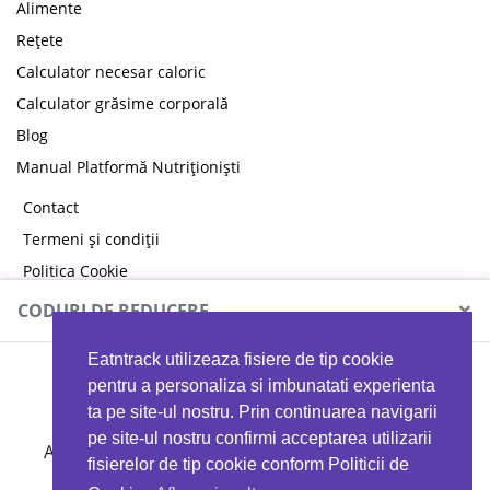
Alimente
Rețete
Calculator necesar caloric
Calculator grăsime corporală
Blog
Manual Platformă Nutriționiști
Contact
Termeni și condiții
Politica Cookie
Politica de confidențialitate
×
CODURI DE REDUCERE
Eatntrack utilizeaza fisiere de tip cookie
MYPROTEIN
pentru a personaliza si imbunatati experienta
ta pe site-ul nostru. Prin continuarea navigarii
pe site-ul nostru confirmi acceptarea utilizarii
Ai
40%
reducere la orice comandă folosind codul
fisierelor de tip cookie conform Politicii de
EATTRACK