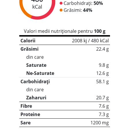
Carbohidrați:
50%
kCal
Grăsimi:
44%
Valori medii nutriționale pentru
100 g
Calorii
2008 kj / 480 kCal
Grăsimi
22.4 g
din care
Saturate
9.8 g
Ne-Saturate
12.6 g
Carbohidrați
58.1 g
din care
Zaharuri
20.7 g
Fibre
7.6 g
Proteine
7.3 g
Sare
1200 mg