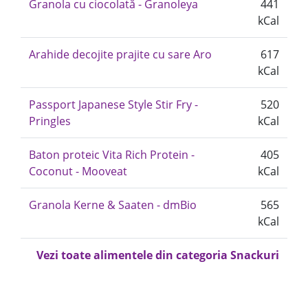
Granola cu ciocolată - Granoleya
441
kCal
Arahide decojite prajite cu sare Aro
617
kCal
Passport Japanese Style Stir Fry -
520
Pringles
kCal
Baton proteic Vita Rich Protein -
405
Coconut - Mooveat
kCal
Granola Kerne & Saaten - dmBio
565
kCal
Vezi toate alimentele din categoria Snackuri