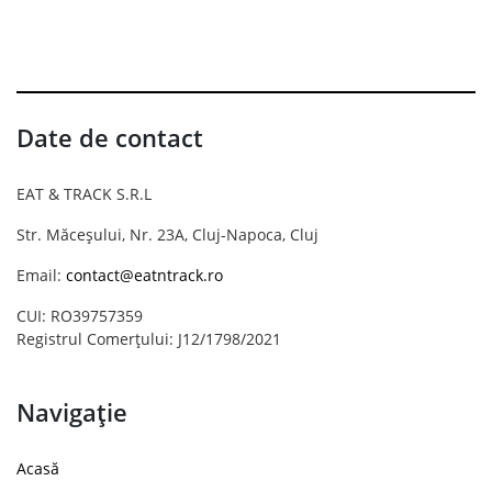
Date de contact
EAT & TRACK S.R.L
Str. Măceșului, Nr. 23A, Cluj-Napoca, Cluj
Email:
contact@eatntrack.ro
CUI: RO39757359
Registrul Comerțului: J12/1798/2021
Navigație
Acasă