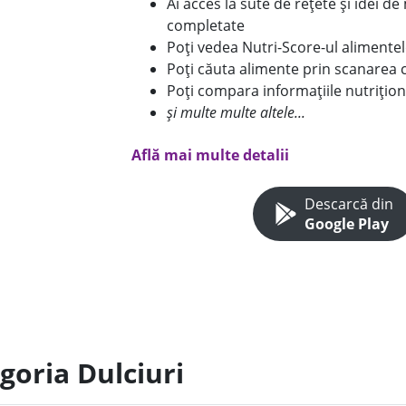
Ai acces la sute de rețete și idei d
completate
Poți vedea Nutri-Score-ul alimente
Poți căuta alimente prin scanarea 
Poți compara informațiile nutrițion
și multe multe altele...
Află mai multe detalii
Descarcă din
Google Play
goria Dulciuri