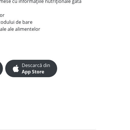
e mese cu informațiile nutriționale gata
lor
codului de bare
ale ale alimentelor
Descarcă din
App Store