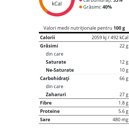
kCal
Grăsimi:
40%
Valori medii nutriționale pentru
100 g
Calorii
2059 kj / 492 kCal
Grăsimi
22 g
din care
Saturate
12 g
Ne-Saturate
10 g
Carbohidrați
66 g
din care
Zaharuri
27 g
Fibre
1.8 g
Proteine
5.6 g
Sare
480 mg