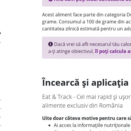
Acest aliment face parte din categoria Dul
grame. Consumul a 100 de grame din ace
cantitatea zilnică estimată pentru un adu
Dacă vrei să afli necesarul tău calori
a-ți atinge obiectivul,
îl poți calcula a
Încearcă și aplicați
Eat & Track - Cel mai rapid și ușor
alimente exclusiv din România
Uite doar câteva motive pentru care să
Ai acces la informațiile nutriționa