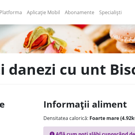
(current)
(current)
Platforma
Aplicație Mobil
Abonamente
Specialiști
ți danezi cu unt Bis
le
Informații aliment
Densitatea calorică:
Foarte mare (4.92k
Află cum poți slăbi cunoscând de