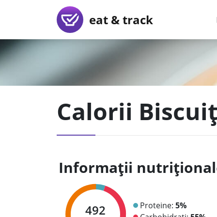
eat & track
Calorii Biscui
Informații nutriționa
Proteine:
5%
492
Carbohidrați:
55%