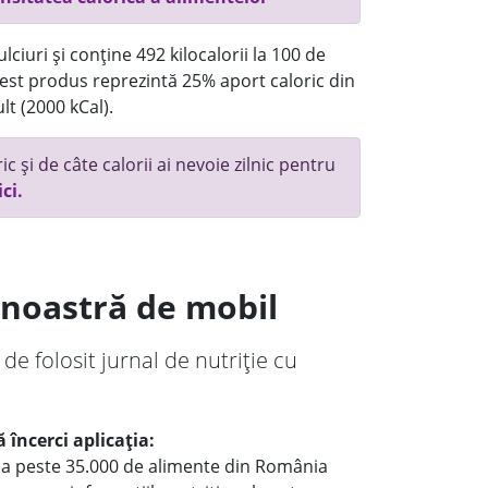
ciuri și conține 492 kilocalorii la 100 de
st produs reprezintă 25% aport caloric din
lt (2000 kCal).
c și de câte calorii ai nevoie zilnic pentru
ici.
a noastră de mobil
 de folosit jurnal de nutriție cu
 încerci aplicația:
le a peste 35.000 de alimente din România