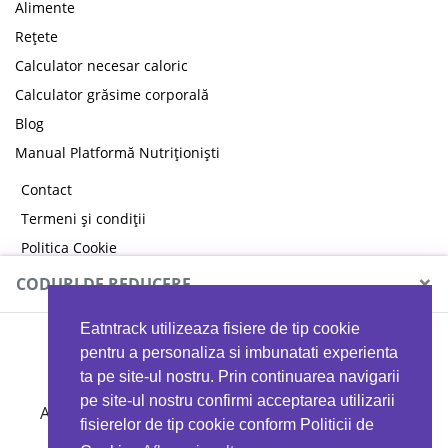
Alimente
Rețete
Calculator necesar caloric
Calculator grăsime corporală
Blog
Manual Platformă Nutriționiști
Contact
Termeni și condiții
Politica Cookie
Politica de confidențialitate
×
CODURI DE REDUCERE
Eatntrack utilizeaza fisiere de tip cookie
MYPROTEIN
pentru a personaliza si imbunatati experienta
ta pe site-ul nostru. Prin continuarea navigarii
pe site-ul nostru confirmi acceptarea utilizarii
Ai
40%
reducere la orice comandă folosind codul
fisierelor de tip cookie conform Politicii de
EATTRACK