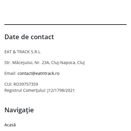
Date de contact
EAT & TRACK S.R.L
Str. Măceșului, Nr. 23A, Cluj-Napoca, Cluj
Email:
contact@eatntrack.ro
CUI: RO39757359
Registrul Comerțului: J12/1798/2021
Navigație
Acasă