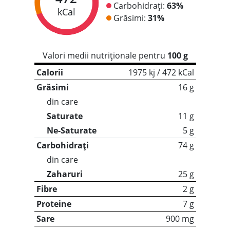
Carbohidrați:
63%
kCal
Grăsimi:
31%
Valori medii nutriționale pentru
100 g
Calorii
1975 kj / 472 kCal
Grăsimi
16 g
din care
Saturate
11 g
Ne-Saturate
5 g
Carbohidrați
74 g
din care
Zaharuri
25 g
Fibre
2 g
Proteine
7 g
Sare
900 mg