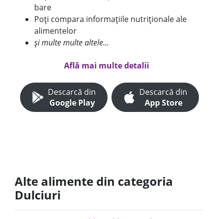
bare
Poți compara informațiile nutriționale ale
alimentelor
și multe multe altele...
Află mai multe detalii
Descarcă din
Descarcă din
Google Play
App Store
Alte alimente din categoria
Dulciuri