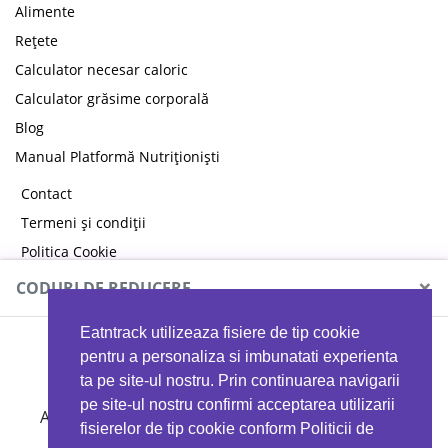
Alimente
Rețete
Calculator necesar caloric
Calculator grăsime corporală
Blog
Manual Platformă Nutriționiști
Contact
Termeni și condiții
Politica Cookie
Politica de confidențialitate
×
CODURI DE REDUCERE
Eatntrack utilizeaza fisiere de tip cookie
MYPROTEIN
pentru a personaliza si imbunatati experienta
ta pe site-ul nostru. Prin continuarea navigarii
pe site-ul nostru confirmi acceptarea utilizarii
Ai
40%
reducere la orice comandă folosind codul
fisierelor de tip cookie conform Politicii de
EATTRACK