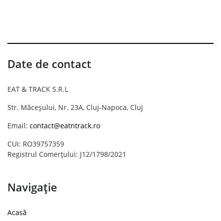
Date de contact
EAT & TRACK S.R.L
Str. Măceșului, Nr. 23A, Cluj-Napoca, Cluj
Email:
contact@eatntrack.ro
CUI: RO39757359
Registrul Comerțului: J12/1798/2021
Navigație
Acasă