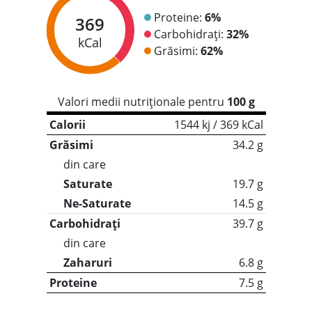
Proteine:
6%
369
Carbohidrați:
32%
kCal
Grăsimi:
62%
Valori medii nutriționale pentru
100 g
Calorii
1544 kj / 369 kCal
Grăsimi
34.2 g
din care
Saturate
19.7 g
Ne-Saturate
14.5 g
Carbohidrați
39.7 g
din care
Zaharuri
6.8 g
Proteine
7.5 g