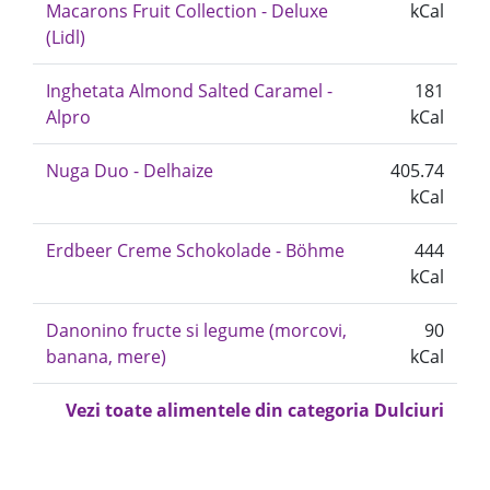
Macarons Fruit Collection - Deluxe
kCal
(Lidl)
Inghetata Almond Salted Caramel -
181
Alpro
kCal
Nuga Duo - Delhaize
405.74
kCal
Erdbeer Creme Schokolade - Böhme
444
kCal
Danonino fructe si legume (morcovi,
90
banana, mere)
kCal
Vezi toate alimentele din categoria Dulciuri