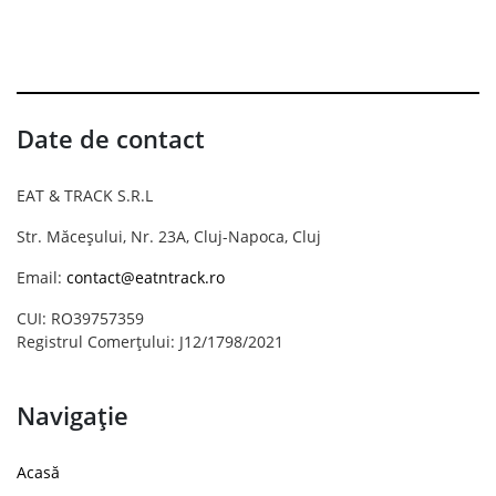
Date de contact
EAT & TRACK S.R.L
Str. Măceșului, Nr. 23A, Cluj-Napoca, Cluj
Email:
contact@eatntrack.ro
CUI: RO39757359
Registrul Comerțului: J12/1798/2021
Navigație
Acasă