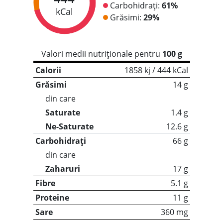
Carbohidrați:
61%
kCal
Grăsimi:
29%
Valori medii nutriționale pentru
100 g
Calorii
1858 kj / 444 kCal
Grăsimi
14 g
din care
Saturate
1.4 g
Ne-Saturate
12.6 g
Carbohidrați
66 g
din care
Zaharuri
17 g
Fibre
5.1 g
Proteine
11 g
Sare
360 mg