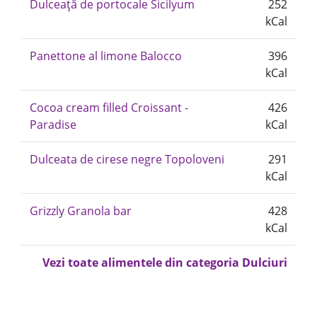
Dulceață de portocale Sicilyum
252
kCal
Panettone al limone Balocco
396
kCal
Cocoa cream filled Croissant -
426
Paradise
kCal
Dulceata de cirese negre Topoloveni
291
kCal
Grizzly Granola bar
428
kCal
Vezi toate alimentele din categoria Dulciuri