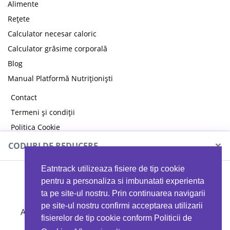
Alimente
Rețete
Calculator necesar caloric
Calculator grăsime corporală
Blog
Manual Platformă Nutriționiști
Contact
Termeni și condiții
Politica Cookie
Politica de confidențialitate
×
CODURI DE REDUCERE
Eatntrack utilizeaza fisiere de tip cookie
MYPROTEIN
pentru a personaliza si imbunatati experienta
ta pe site-ul nostru. Prin continuarea navigarii
pe site-ul nostru confirmi acceptarea utilizarii
Ai
40%
reducere la orice comandă folosind codul
fisierelor de tip cookie conform Politicii de
EATTRACK