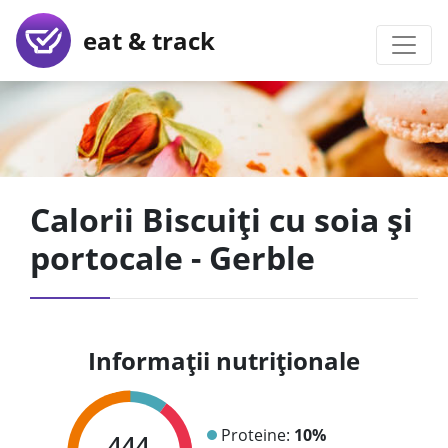
eat & track
Calorii Biscuiți cu soia și
portocale - Gerble
Informații nutriționale
Proteine:
10%
444