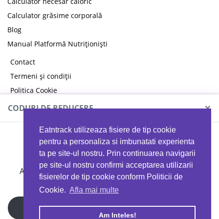
Calculator necesar caloric
Calculator grăsime corporală
Blog
Manual Platformă Nutriționiști
Contact
Termeni și condiții
Politica Cookie
Politica de confidențialitate
×
CODURI DE REDUCERE
Eatntrack utilizeaza fisiere de tip cookie
MYPROTEIN
pentru a personaliza si imbunatati experienta
ta pe site-ul nostru. Prin continuarea navigarii
pe site-ul nostru confirmi acceptarea utilizarii
Ai
40%
reducere la orice comandă folosind codul
fisierelor de tip cookie conform Politicii de
EATTRACK
Cookie.
Afla mai multe
Profită acum
Am Inteles!