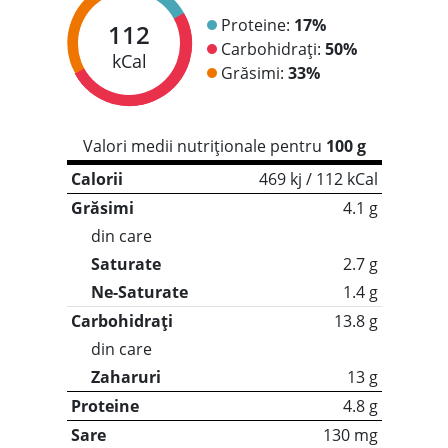
Proteine:
17%
112
Carbohidrați:
50%
kCal
Grăsimi:
33%
Valori medii nutriționale pentru
100 g
Calorii
469 kj / 112 kCal
Grăsimi
4.1 g
din care
Saturate
2.7 g
Ne-Saturate
1.4 g
Carbohidrați
13.8 g
din care
Zaharuri
13 g
Proteine
4.8 g
Sare
130 mg