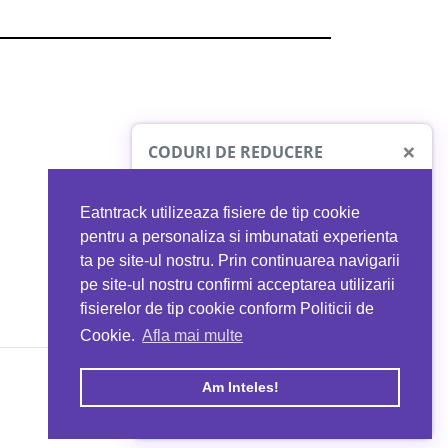
×
CODURI DE REDUCERE
Eatntrack utilizeaza fisiere de tip cookie
O41
MYPROTEIN
pentru a personaliza si imbunatati experienta
ta pe site-ul nostru. Prin continuarea navigarii
 orice comandă
Ai
40%
reducere la orice comandă
pe site-ul nostru confirmi acceptarea utilizarii
EATNTRACK
folosind codul
EATTRACK
fisierelor de tip cookie conform Politicii de
Cookie.
Afla mai multe
acum
Profită acum
Am Inteles!
Copyright © 2026 EAT & TRACK S.R.L