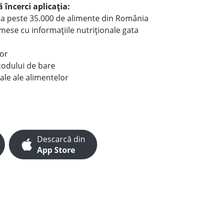
 încerci aplicația:
le a peste 35.000 de alimente din România
e mese cu informațiile nutriționale gata
lor
codului de bare
ale ale alimentelor
Descarcă din
App Store