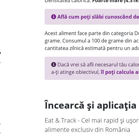
Densitatea calorică:
Foarte mare (4.31k
Află cum poți slăbi cunoscând de
Acest aliment face parte din categoria Dul
grame. Consumul a 100 de grame din ace
cantitatea zilnică estimată pentru un adu
Dacă vrei să afli necesarul tău calori
a-ți atinge obiectivul,
îl poți calcula a
Încearcă și aplicați
Eat & Track - Cel mai rapid și ușor
alimente exclusiv din România