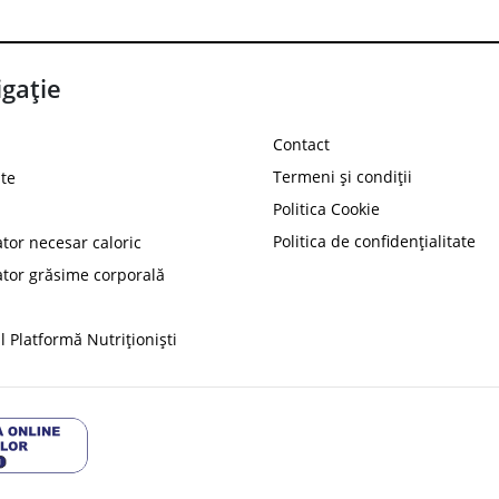
gație
Contact
Termeni și condiții
te
Politica Cookie
Politica de confidențialitate
ator necesar caloric
PROT
ator grăsime corporală
Ai
10%
reducere la
folosind codul
 Platformă Nutriționiști
Profită 