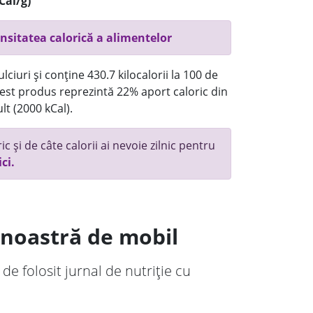
Cal/g)
nsitatea calorică a alimentelor
ciuri și conține 430.7 kilocalorii la 100 de
st produs reprezintă 22% aport caloric din
lt (2000 kCal).
c și de câte calorii ai nevoie zilnic pentru
ici.
a noastră de mobil
 de folosit jurnal de nutriție cu