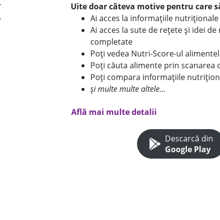
Uite doar câteva motive pentru care să
Ai acces la informațiile nutriționa
Ai acces la sute de rețete și idei d
completate
Poți vedea Nutri-Score-ul alimente
Poți căuta alimente prin scanarea 
Poți compara informațiile nutrițion
și multe multe altele...
Află mai multe detalii
Descarcă din
Google Play