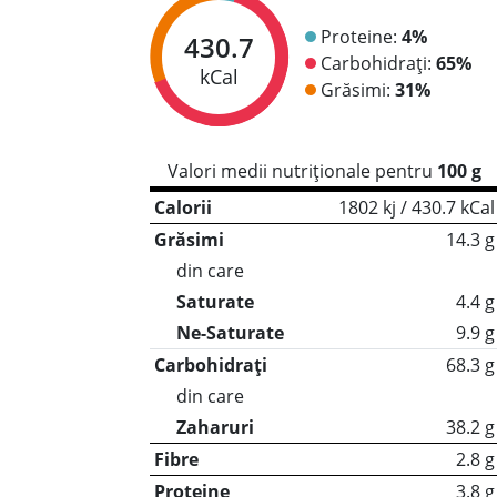
Proteine:
4%
430.7
Carbohidrați:
65%
kCal
Grăsimi:
31%
Valori medii nutriționale pentru
100 g
Calorii
1802 kj / 430.7 kCal
Grăsimi
14.3 g
din care
Saturate
4.4 g
Ne-Saturate
9.9 g
Carbohidrați
68.3 g
din care
Zaharuri
38.2 g
Fibre
2.8 g
Proteine
3.8 g