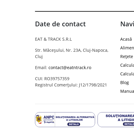
Date de contact
Navi
EAT & TRACK S.R.L
Acasă
Alimen
Str. Măceșului, Nr. 23A, Cluj-Napoca,
Cluj
Rețete
Calcul
Email:
contact@eatntrack.ro
Calcul
CUI: RO39757359
Blog
Registrul Comerțului: J12/1798/2021
Manual