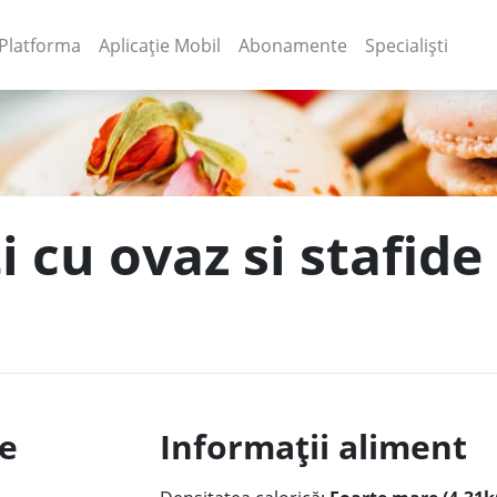
(current)
(current)
Platforma
Aplicație Mobil
Abonamente
Specialiști
i cu ovaz si stafide
le
Informații aliment