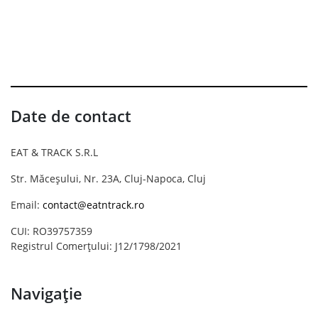
Date de contact
EAT & TRACK S.R.L
Str. Măceșului, Nr. 23A, Cluj-Napoca, Cluj
Email:
contact@eatntrack.ro
CUI: RO39757359
Registrul Comerțului: J12/1798/2021
Navigație