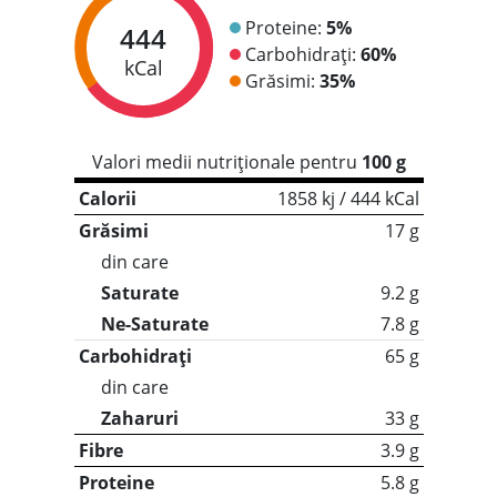
Proteine:
5%
444
Carbohidrați:
60%
kCal
Grăsimi:
35%
Valori medii nutriționale pentru
100 g
Calorii
1858 kj / 444 kCal
Grăsimi
17 g
din care
Saturate
9.2 g
Ne-Saturate
7.8 g
Carbohidrați
65 g
din care
Zaharuri
33 g
Fibre
3.9 g
Proteine
5.8 g