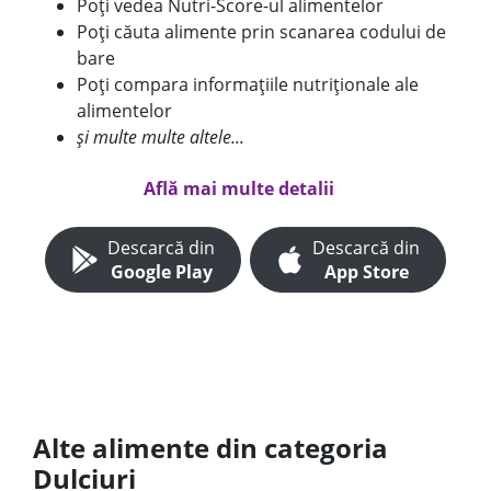
Poți vedea Nutri-Score-ul alimentelor
Poți căuta alimente prin scanarea codului de
bare
Poți compara informațiile nutriționale ale
alimentelor
și multe multe altele...
Află mai multe detalii
Descarcă din
Descarcă din
Google Play
App Store
Alte alimente din categoria
Dulciuri