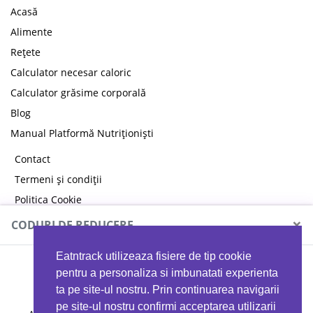
Acasă
Alimente
Rețete
Calculator necesar caloric
Calculator grăsime corporală
Blog
Manual Platformă Nutriționiști
Contact
Termeni și condiții
Politica Cookie
Politica de confidențialitate
×
CODURI DE REDUCERE
Eatntrack utilizeaza fisiere de tip cookie
MYPROTEIN
pentru a personaliza si imbunatati experienta
ta pe site-ul nostru. Prin continuarea navigarii
pe site-ul nostru confirmi acceptarea utilizarii