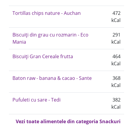
Tortillas chips nature - Auchan
472
kCal
Biscuiți din grau cu rozmarin - Eco
291
Mania
kCal
Biscuiți Gran Cereale frutta
464
kCal
Baton raw - banana & cacao - Sante
368
kCal
Pufuleti cu sare - Tedi
382
kCal
Vezi toate alimentele din categoria Snackuri