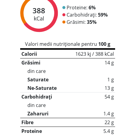
Proteine:
6%
388
Carbohidrați:
59%
kCal
Grăsimi:
35%
Valori medii nutriționale pentru
100 g
Calorii
1623 kj / 388 kCal
Grăsimi
14 g
din care
Saturate
1 g
Ne-Saturate
13 g
Carbohidrați
54 g
din care
Zaharuri
1.4 g
Fibre
22 g
Proteine
5.4 g