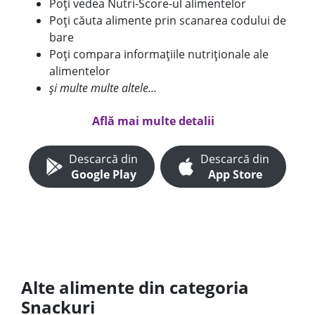
Poți vedea Nutri-Score-ul alimentelor
Poți căuta alimente prin scanarea codului de
bare
Poți compara informațiile nutriționale ale
alimentelor
și multe multe altele...
Află mai multe detalii
Descarcă din
Descarcă din
Google Play
App Store
Alte alimente din categoria
Snackuri