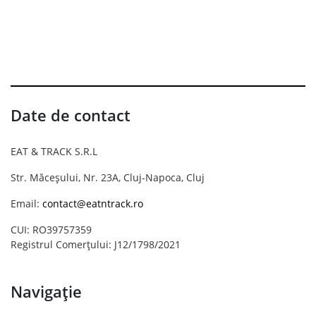
Date de contact
EAT & TRACK S.R.L
Str. Măceșului, Nr. 23A, Cluj-Napoca, Cluj
Email:
contact@eatntrack.ro
CUI: RO39757359
Registrul Comerțului: J12/1798/2021
Navigație