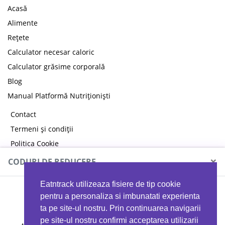
Acasă
Alimente
Rețete
Calculator necesar caloric
Calculator grăsime corporală
Blog
Manual Platformă Nutriționiști
Contact
Termeni și condiții
Politica Cookie
Politica de confidențialitate
×
CODURI DE REDUCERE
Eatntrack utilizeaza fisiere de tip cookie
MYPROTEIN
pentru a personaliza si imbunatati experienta
ta pe site-ul nostru. Prin continuarea navigarii
pe site-ul nostru confirmi acceptarea utilizarii