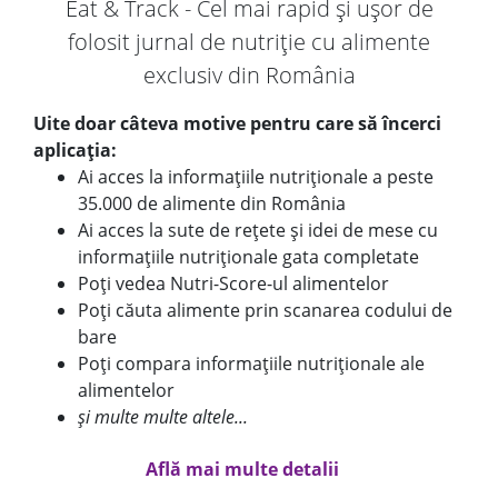
Eat & Track - Cel mai rapid și ușor de
folosit jurnal de nutriție cu alimente
exclusiv din România
Uite doar câteva motive pentru care să încerci
aplicația:
Ai acces la informațiile nutriționale a peste
35.000 de alimente din România
Ai acces la sute de rețete și idei de mese cu
informațiile nutriționale gata completate
Poți vedea Nutri-Score-ul alimentelor
Poți căuta alimente prin scanarea codului de
bare
Poți compara informațiile nutriționale ale
alimentelor
și multe multe altele...
Află mai multe detalii