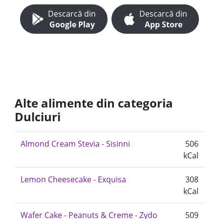
Descarcă din
Descarcă din
Google Play
App Store
Alte alimente din categoria
Dulciuri
Almond Cream Stevia - Sisinni
506
kCal
Lemon Cheesecake - Exquisa
308
kCal
Wafer Cake - Peanuts & Creme - Zydo
509