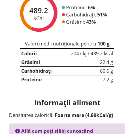
Proteine:
6%
489.2
Carbohidrați:
51%
kCal
Grăsimi:
43%
Valori medii nutriționale pentru
100 g
Calorii
2047 kj / 489.2 kCal
Grăsimi
22.4 g
Carbohidrați
60.6 g
Proteine
7.2 g
Informații aliment
Densitatea calorică:
Foarte mare (4.89kCal/g)
Află cum poți slăbi cunoscând