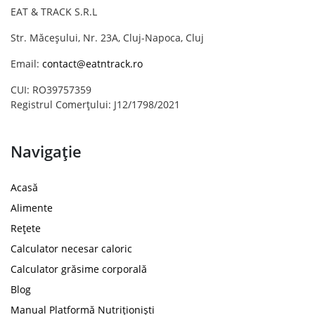
EAT & TRACK S.R.L
Str. Măceșului, Nr. 23A, Cluj-Napoca, Cluj
Email:
contact@eatntrack.ro
CUI: RO39757359
Registrul Comerțului: J12/1798/2021
Navigație
Acasă
Alimente
Rețete
Calculator necesar caloric
Calculator grăsime corporală
Blog
Manual Platformă Nutriționiști