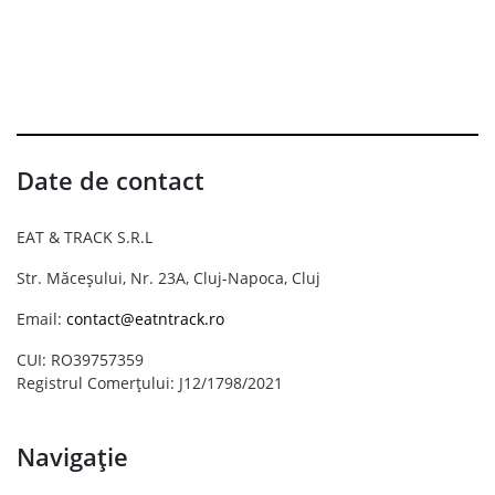
Date de contact
EAT & TRACK S.R.L
Str. Măceșului, Nr. 23A, Cluj-Napoca, Cluj
Email:
contact@eatntrack.ro
CUI: RO39757359
Registrul Comerțului: J12/1798/2021
Navigație