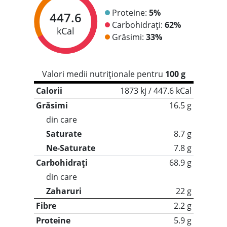
Proteine:
5%
447.6
Carbohidrați:
62%
kCal
Grăsimi:
33%
Valori medii nutriționale pentru
100 g
Calorii
1873 kj / 447.6 kCal
Grăsimi
16.5 g
din care
Saturate
8.7 g
Ne-Saturate
7.8 g
Carbohidrați
68.9 g
din care
Zaharuri
22 g
Fibre
2.2 g
Proteine
5.9 g