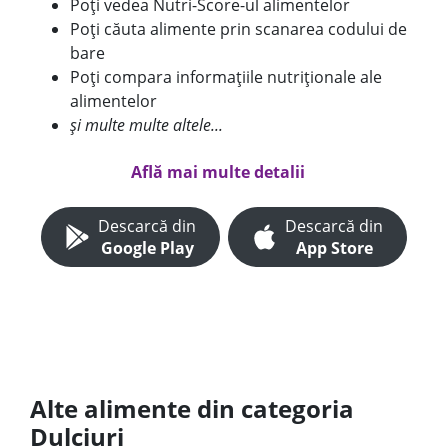
Poți vedea Nutri-Score-ul alimentelor
Poți căuta alimente prin scanarea codului de
bare
Poți compara informațiile nutriționale ale
alimentelor
și multe multe altele...
Află mai multe detalii
Descarcă din
Descarcă din
Google Play
App Store
Alte alimente din categoria
Dulciuri