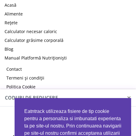
Acasă
Alimente
Rețete
Calculator necesar caloric
Calculator grăsime corporală
Blog
Manual Platformă Nutriționiști
Contact
Termeni și condiții
Politica Cookie
Politica de confidențialitate
×
CODURI DE REDUCERE
Eatntrack utilizeaza fisiere de tip cookie
MYPROTEIN
pentru a personaliza si imbunatati experienta
ta pe site-ul nostru. Prin continuarea navigarii
pe site-ul nostru confirmi acceptarea utilizarii