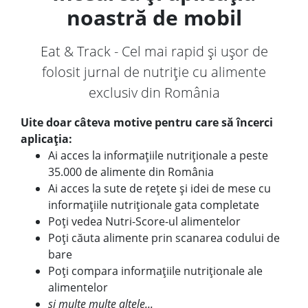
noastră de mobil
Eat & Track - Cel mai rapid și ușor de
folosit jurnal de nutriție cu alimente
exclusiv din România
Uite doar câteva motive pentru care să încerci
aplicația:
Ai acces la informațiile nutriționale a peste
35.000 de alimente din România
Ai acces la sute de rețete și idei de mese cu
informațiile nutriționale gata completate
Poți vedea Nutri-Score-ul alimentelor
Poți căuta alimente prin scanarea codului de
bare
Poți compara informațiile nutriționale ale
alimentelor
și multe multe altele...