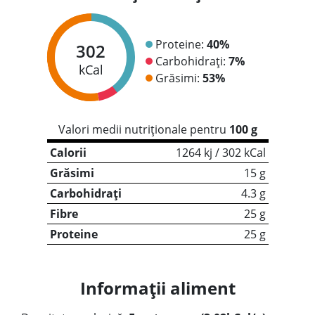
Proteine:
40%
302
Carbohidrați:
7%
kCal
Grăsimi:
53%
Valori medii nutriționale pentru
100 g
Calorii
1264 kj / 302 kCal
Grăsimi
15 g
Carbohidrați
4.3 g
Fibre
25 g
Proteine
25 g
Informații aliment