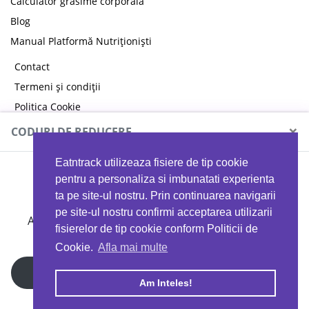
Calculator grăsime corporală
Blog
Manual Platformă Nutriționiști
Contact
Termeni și condiții
Politica Cookie
Politica de confidențialitate
×
CODURI DE REDUCERE
Eatntrack utilizeaza fisiere de tip cookie
MYPROTEIN
pentru a personaliza si imbunatati experienta
ta pe site-ul nostru. Prin continuarea navigarii
pe site-ul nostru confirmi acceptarea utilizarii
Ai
40%
reducere la orice comandă folosind codul
fisierelor de tip cookie conform Politicii de
EATTRACK
Cookie.
Afla mai multe
Profită acum
Am Inteles!
Copyright © 2026 EAT & TRACK S.R.L