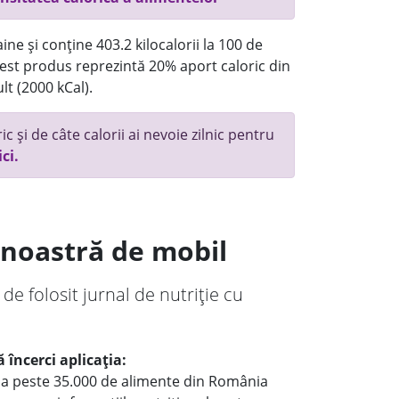
ne și conține 403.2 kilocalorii la 100 de
st produs reprezintă 20% aport caloric din
lt (2000 kCal).
c și de câte calorii ai nevoie zilnic pentru
ici.
a noastră de mobil
 de folosit jurnal de nutriție cu
 încerci aplicația:
le a peste 35.000 de alimente din România