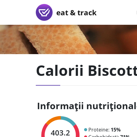
eat & track
Calorii Biscot
Informații nutriționa
Proteine:
15%
403.2
Carbohidrați:
71%