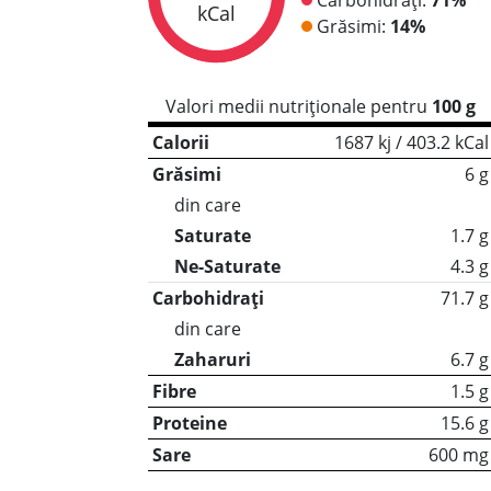
kCal
Grăsimi:
14%
Valori medii nutriționale pentru
100 g
Calorii
1687 kj / 403.2 kCal
Grăsimi
6 g
din care
Saturate
1.7 g
Ne-Saturate
4.3 g
Carbohidrați
71.7 g
din care
Zaharuri
6.7 g
Fibre
1.5 g
Proteine
15.6 g
Sare
600 mg