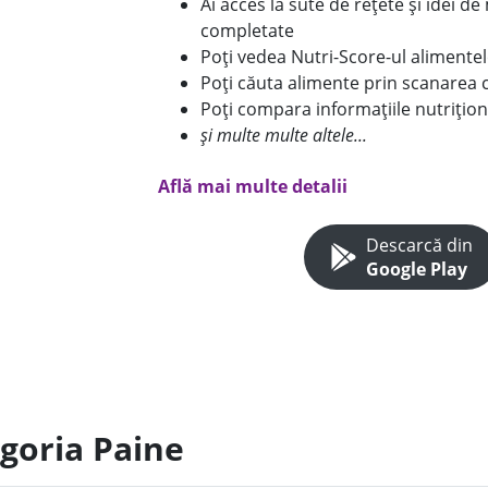
Ai acces la sute de rețete și idei d
completate
Poți vedea Nutri-Score-ul alimente
Poți căuta alimente prin scanarea 
Poți compara informațiile nutrițion
și multe multe altele...
Află mai multe detalii
Descarcă din
Google Play
egoria Paine