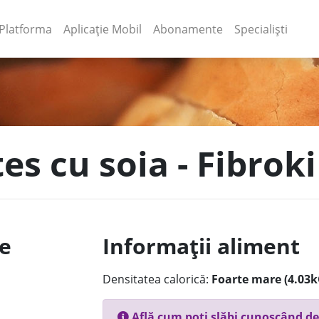
(current)
(current)
Platforma
Aplicație Mobil
Abonamente
Specialiști
tes cu soia - Fibroki
le
Informații aliment
Densitatea calorică:
Foarte mare (4.03k
Află cum poți slăbi cunoscând de