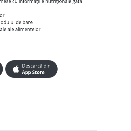
e mese cu informațiile nutriționale gata
lor
codului de bare
ale ale alimentelor
Descarcă din
App Store