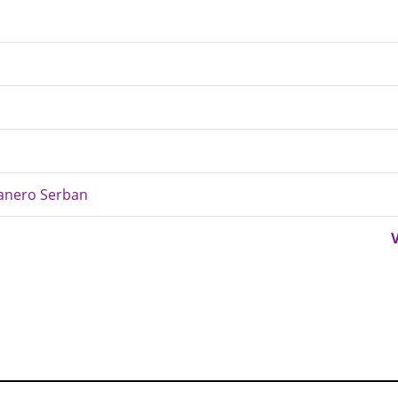
ranero Serban
V