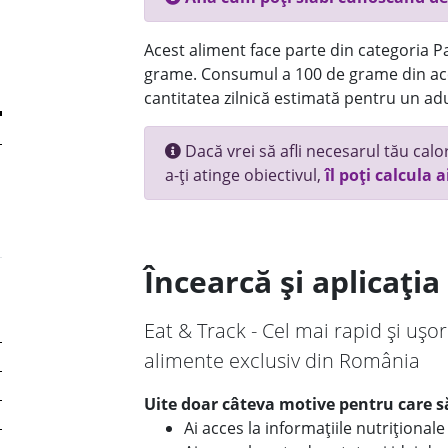
Acest aliment face parte din categoria Pai
grame. Consumul a 100 de grame din ace
cantitatea zilnică estimată pentru un adu
Dacă vrei să afli necesarul tău calori
a-ți atinge obiectivul,
îl poți calcula a
Încearcă și aplicați
Eat & Track - Cel mai rapid și ușor
alimente exclusiv din România
Uite doar câteva motive pentru care să
Ai acces la informațiile nutriționa