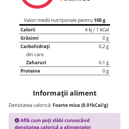
Valori medii nutriționale pentru
100 g
Calorii
4 kj / 1 kCal
Grăsimi
0 g
Carbohidrați
0.2 g
din care
Zaharuri
0.1 g
Proteine
0 g
Informații aliment
Densitatea calorică:
Foarte mica (0.01kCal/g)
Află cum poți slăbi cunoscând
densitatea calorică a alimentelor