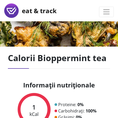
eat & track
Calorii Bioppermint tea
Informații nutriționale
Proteine:
0%
1
Carbohidrați:
100%
kCal
Grăsimi:
0%