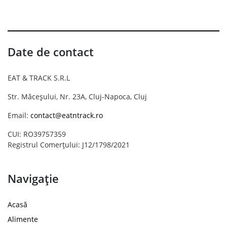
Date de contact
EAT & TRACK S.R.L
Str. Măceșului, Nr. 23A, Cluj-Napoca, Cluj
Email:
contact@eatntrack.ro
CUI: RO39757359
Registrul Comerțului: J12/1798/2021
Navigație
Acasă
Alimente