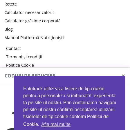
Rețete
Calculator necesar caloric
Calculator grăsime corporală
Blog
Manual Platformă Nutriționiști
Contact
Termeni și condiții
Politica Cookie
Politica de confidențialitate
×
CODURI DE REDUCERE
Eatntrack utilizeaza fisiere de tip cookie
MYPROTEIN
pentru a personaliza si imbunatati experienta
ta pe site-ul nostru. Prin continuarea navigarii
pe site-ul nostru confirmi acceptarea utilizarii
Ai
40%
reducere la orice comandă folosind codul
fisierelor de tip cookie conform Politicii de
EATTRACK
Cookie.
Afla mai multe