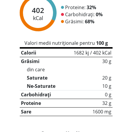
Proteine:
32%
402
Carbohidrați:
0%
kCal
Grăsimi:
68%
Valori medii nutriționale pentru
100 g
Calorii
1682 kj / 402 kCal
Grăsimi
30 g
din care
Saturate
20 g
Ne-Saturate
10 g
Carbohidrați
0 g
Proteine
32 g
Sare
1600 mg