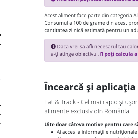
Acest aliment face parte din categoria Alt
Consumul a 100 de grame din acest prod
cantitatea zilnică estimată pentru un adu
Dacă vrei să afli necesarul tău calori
a-ți atinge obiectivul,
îl poți calcula a
Încearcă și aplicați
Eat & Track - Cel mai rapid și ușor
alimente exclusiv din România
Uite doar câteva motive pentru care să
Ai acces la informațiile nutriționa