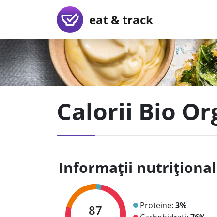
eat & track
Calorii Bio O
Informații nutriționa
Proteine:
3%
87
Carbohidrați:
76%