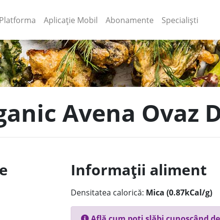
(current)
(current)
Platforma
Aplicație Mobil
Abonamente
Specialiști
rganic Avena Ovaz D
le
Informații aliment
Densitatea calorică:
Mica (0.87kCal/g)
Află cum poți slăbi cunoscând de