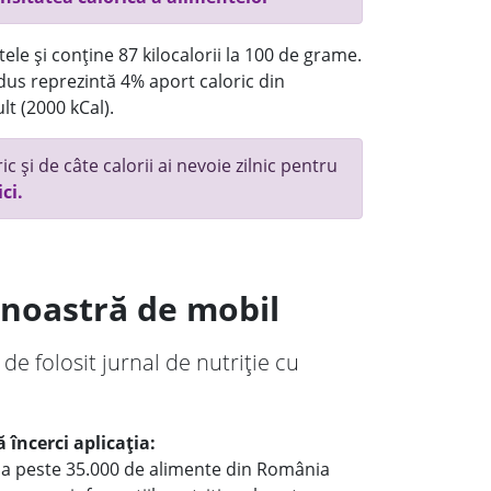
ele și conține 87 kilocalorii la 100 de grame.
us reprezintă 4% aport caloric din
lt (2000 kCal).
c și de câte calorii ai nevoie zilnic pentru
ici.
a noastră de mobil
 de folosit jurnal de nutriție cu
 încerci aplicația:
le a peste 35.000 de alimente din România