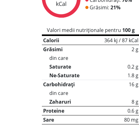
kCal
Grăsimi:
21%
Valori medii nutriționale pentru
100 g
Calorii
364 kj / 87 kCal
Grăsimi
2 g
din care
Saturate
0.2 g
Ne-Saturate
1.8 g
Carbohidrați
16 g
din care
Zaharuri
8 g
Proteine
0.6 g
Sare
80 mg