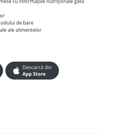
e mese cu informațiile nutriționale gata
lor
codului de bare
ale ale alimentelor
Descarcă din
App Store