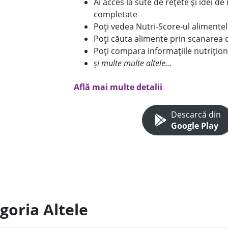
Ai acces la sute de rețete și idei d
completate
Poți vedea Nutri-Score-ul alimente
Poți căuta alimente prin scanarea 
Poți compara informațiile nutrițion
și multe multe altele...
Află mai multe detalii
Descarcă din
Google Play
goria Altele