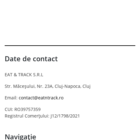
Date de contact
EAT & TRACK S.R.L
Str. Măceșului, Nr. 23A, Cluj-Napoca, Cluj
Email:
contact@eatntrack.ro
CUI: RO39757359
Registrul Comerțului: J12/1798/2021
Navigație