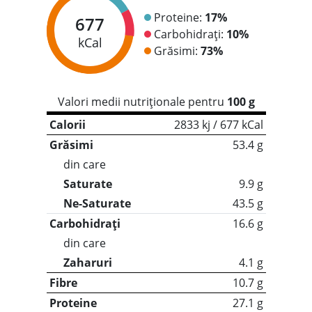
Proteine:
17%
677
Carbohidrați:
10%
kCal
Grăsimi:
73%
Valori medii nutriționale pentru
100 g
Calorii
2833 kj / 677 kCal
Grăsimi
53.4 g
din care
Saturate
9.9 g
Ne-Saturate
43.5 g
Carbohidrați
16.6 g
din care
Zaharuri
4.1 g
Fibre
10.7 g
Proteine
27.1 g