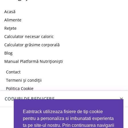
Acasă
Alimente
Rețete
Calculator necesar caloric
Calculator grăsime corporală
Blog
Manual Platformă Nutriționiști
Contact
Termeni și condiții
Politica Cookie
Politica de confidențialitate
×
CODURI DE REDUCERE
Eatntrack utilizeaza fisiere de tip cookie
MYPROTEIN
pentru a personaliza si imbunatati experienta
ta pe site-ul nostru. Prin continuarea navigarii