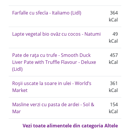
Farfalle cu sfecla - Italiamo (Lidl)
364
kCal
Lapte vegetal bio ovăz cu cocos - Natumi
49
kCal
Pate de rața cu trufe - Smooth Duck
457
Liver Pate with Truffle Flavour - Deluxe
kCal
(Lidl)
Roșii uscate la soare in ulei - World’s
361
Market
kCal
Masline verzi cu pasta de ardei - Sol &
154
Mar
kCal
Vezi toate alimentele din categoria Altele