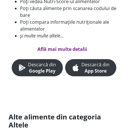
Poți vedea Nutri-Score-ul alimentelor
Poți căuta alimente prin scanarea codului de
bare
Poți compara informațiile nutriționale ale
alimentelor
și multe multe altele...
Află mai multe detalii
Descarcă din
Descarcă din
Google Play
App Store
Alte alimente din categoria
Altele