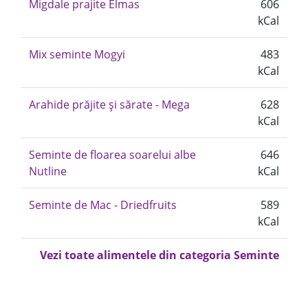
Migdale prajite Elmas
606
kCal
Mix seminte Mogyi
483
kCal
Arahide prăjite și sărate - Mega
628
kCal
Seminte de floarea soarelui albe
646
Nutline
kCal
Seminte de Mac - Driedfruits
589
kCal
Vezi toate alimentele din categoria Seminte