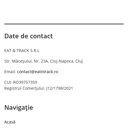
Date de contact
EAT & TRACK S.R.L
Str. Măceșului, Nr. 23A, Cluj-Napoca, Cluj
Email:
contact@eatntrack.ro
CUI: RO39757359
Registrul Comerțului: J12/1798/2021
Navigație
Acasă