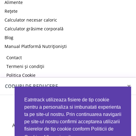
Alimente
Rețete
Calculator necesar caloric
Calculator grăsime corporală
Blog
Manual Platformă Nutriționiști
Contact
Termeni și condiții
Politica Cookie
Politica de confidențialitate
×
CODURI DE REDUCERE
Eatntrack utilizeaza fisiere de tip cookie
MYPROTEIN
pentru a personaliza si imbunatati experienta
ta pe site-ul nostru. Prin continuarea navigarii
pe site-ul nostru confirmi acceptarea utilizarii
Ai
40%
reducere la orice comandă folosind codul
fisierelor de tip cookie conform Politicii de
EATTRACK