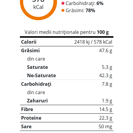
Carbohidrați:
6%
kCal
Grăsimi:
78%
Valori medii nutriționale pentru
100 g
Calorii
2418 kj / 578 kCal
Grăsimi
47.6 g
din care
Saturate
5.3 g
Ne-Saturate
42.3 g
Carbohidrați
7.8 g
din care
Zaharuri
1.9 g
Fibre
14.5 g
Proteine
22.3 g
Sare
50 mg