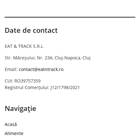
Date de contact
EAT & TRACK S.R.L
Str. Măceșului, Nr. 23A, Cluj-Napoca, Cluj
Email:
contact@eatntrack.ro
CUI: RO39757359
Registrul Comerțului: J12/1798/2021
Navigație
Acasă
Alimente