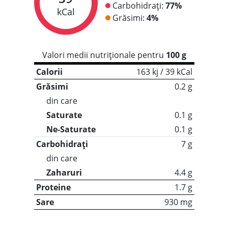
Carbohidrați:
77%
kCal
Grăsimi:
4%
Valori medii nutriționale pentru
100 g
Calorii
163 kj / 39 kCal
Grăsimi
0.2 g
din care
Saturate
0.1 g
Ne-Saturate
0.1 g
Carbohidrați
7 g
din care
Zaharuri
4.4 g
Proteine
1.7 g
Sare
930 mg