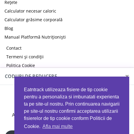
Rețete
Calculator necesar caloric
Calculator grăsime corporală
Blog
Manual Platformă Nutriționiști
Contact
Termeni și condiții
Politica Cookie
Politica de confidențialitate
×
CODURI DE REDUCERE
Eatntrack utilizeaza fisiere de tip cookie
MYPROTEIN
pentru a personaliza si imbunatati experienta
ta pe site-ul nostru. Prin continuarea navigarii
pe site-ul nostru confirmi acceptarea utilizarii
Ai
40%
reducere la orice comandă folosind codul
fisierelor de tip cookie conform Politicii de
EATTRACK
Cookie.
Afla mai multe