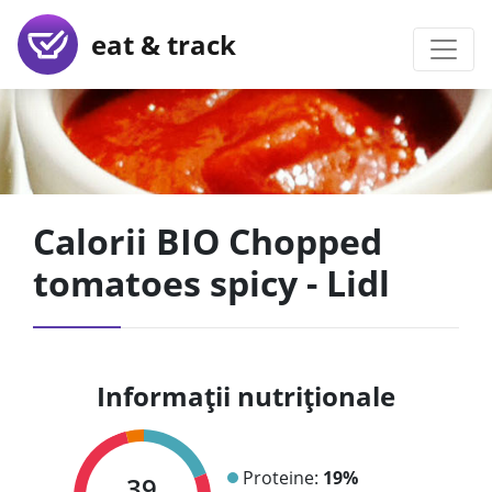
eat & track
Calorii BIO Chopped
tomatoes spicy - Lidl
Informații nutriționale
Proteine:
19%
39