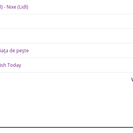
 - Nixe (Lidl)
Piața de pește
Fish Today