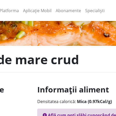
(current)
(current)
Platforma
Aplicație Mobil
Abonamente
Specialiști
 de mare crud
le
Informații aliment
Densitatea calorică:
Mica (0.97kCal/g)
Află cum poți slăbi cunoscând de