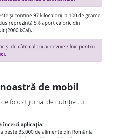
ste și conține 97 kilocalorii la 100 de grame.
us reprezintă 5% aport caloric din
lt (2000 kCal).
c și de câte calorii ai nevoie zilnic pentru
ici.
a noastră de mobil
 de folosit jurnal de nutriție cu
 încerci aplicația:
le a peste 35.000 de alimente din România