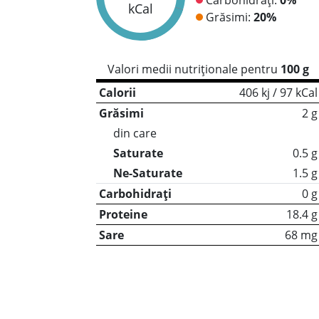
kCal
Grăsimi:
20%
Valori medii nutriționale pentru
100 g
Calorii
406 kj / 97 kCal
Grăsimi
2 g
din care
Saturate
0.5 g
Ne-Saturate
1.5 g
Carbohidrați
0 g
Proteine
18.4 g
Sare
68 mg