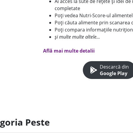
Ai acces la sute de rețete și idei d
completate
Poți vedea Nutri-Score-ul alimente
Poți căuta alimente prin scanarea 
Poți compara informațiile nutrițion
și multe multe altele...
Află mai multe detalii
Descarcă din
Google Play
egoria Peste