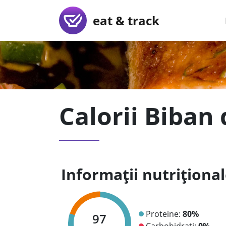
eat & track
Calorii Biban
Informații nutriționa
Proteine:
80%
97
Carbohidrați:
0%