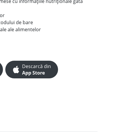
e mese cu informațiile nutriționale gata
lor
codului de bare
ale ale alimentelor
Descarcă din
App Store