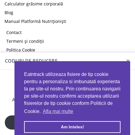
Calculator grăsime corporală
Blog
Manual Platformă Nutriționiști
Contact
Termeni și condiții
Politica Cookie
Politica de confidențialitate
×
CODURI DE REDUCERE
Eatntrack utilizeaza fisiere de tip cookie
MYPROTEIN
pentru a personaliza si imbunatati experienta
ta pe site-ul nostru. Prin continuarea navigarii
pe site-ul nostru confirmi acceptarea utilizarii
Ai
40%
reducere la orice comandă folosind codul
fisierelor de tip cookie conform Politicii de
EATTRACK
Cookie.
Afla mai multe
Profită acum
Am Inteles!
Copyright © 2026 EAT & TRACK S.R.L