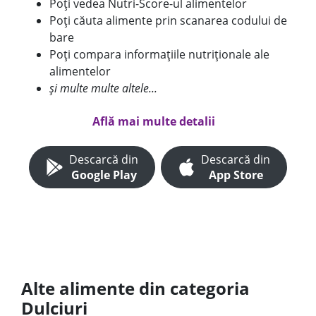
Poți vedea Nutri-Score-ul alimentelor
Poți căuta alimente prin scanarea codului de
bare
Poți compara informațiile nutriționale ale
alimentelor
și multe multe altele...
Află mai multe detalii
Descarcă din
Descarcă din
Google Play
App Store
Alte alimente din categoria
Dulciuri