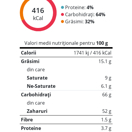
Proteine:
4%
416
Carbohidrați:
64%
kCal
Grăsimi:
32%
Valori medii nutriționale pentru
100 g
Calorii
1741 kj / 416 kCal
Grăsimi
15.1 g
din care
Saturate
9 g
Ne-Saturate
6.1 g
Carbohidrați
66 g
din care
Zaharuri
52 g
Fibre
1.5 g
Proteine
3.7 g