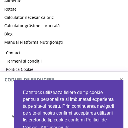
Alimente
Rețete
Calculator necesar caloric
Calculator grăsime corporală
Blog
Manual Platformă Nutriționiști
Contact
Termeni și condiții
Politica Cookie
Politica de confidențialitate
×
CODURI DE REDUCERE
Eatntrack utilizeaza fisiere de tip cookie
MYPROTEIN
pentru a personaliza si imbunatati experienta
ta pe site-ul nostru. Prin continuarea navigarii
pe site-ul nostru confirmi acceptarea utilizarii
Ai
40%
reducere la orice comandă folosind codul
fisierelor de tip cookie conform Politicii de
EATTRACK
Cookie.
Afla mai multe