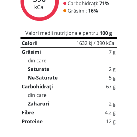
Carbohidrați:
71%
kCal
Grăsimi:
16%
Valori medii nutriționale pentru
100 g
Calorii
1632 kj / 390 kCal
Grăsimi
7 g
din care
Saturate
2 g
Ne-Saturate
5 g
Carbohidrați
67 g
din care
Zaharuri
2 g
Fibre
4.2 g
Proteine
12 g