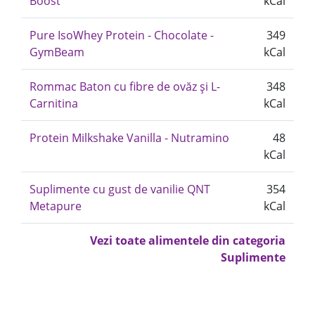
Boost
kCal
Pure IsoWhey Protein - Chocolate -
349
GymBeam
kCal
Rommac Baton cu fibre de ovăz și L-
348
Carnitina
kCal
Protein Milkshake Vanilla - Nutramino
48
kCal
Suplimente cu gust de vanilie QNT
354
Metapure
kCal
Vezi toate alimentele din categoria
Suplimente