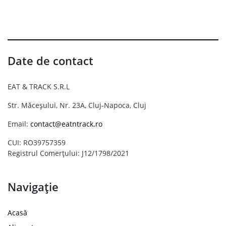
Date de contact
EAT & TRACK S.R.L
Str. Măceșului, Nr. 23A, Cluj-Napoca, Cluj
Email:
contact@eatntrack.ro
CUI: RO39757359
Registrul Comerțului: J12/1798/2021
Navigație
Acasă