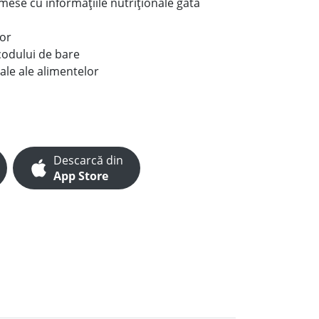
e mese cu informațiile nutriționale gata
lor
codului de bare
ale ale alimentelor
Descarcă din
App Store