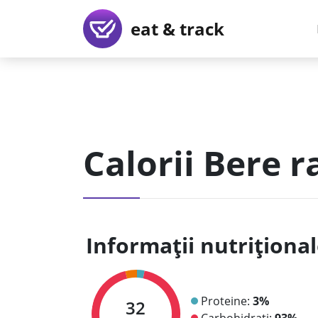
eat & track
Calorii Bere r
Informații nutriționa
Proteine:
3%
32
Carbohidrați:
93%