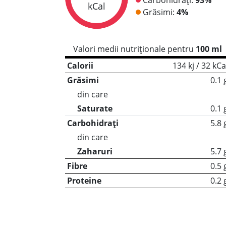
kCal
Grăsimi:
4%
Valori medii nutriționale pentru
100 ml
Calorii
134 kj / 32 kCa
Grăsimi
0.1 
din care
Saturate
0.1 
Carbohidrați
5.8 
din care
Zaharuri
5.7 
Fibre
0.5 
Proteine
0.2 