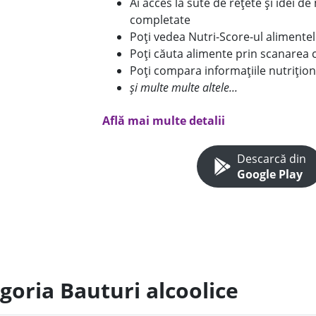
Ai acces la sute de rețete și idei d
completate
Poți vedea Nutri-Score-ul alimente
Poți căuta alimente prin scanarea 
Poți compara informațiile nutrițion
și multe multe altele...
Află mai multe detalii
Descarcă din
Google Play
goria Bauturi alcoolice