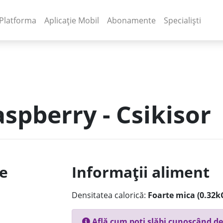
(current)
(current)
Platforma
Aplicație Mobil
Abonamente
Specialiști
aspberry - Csikisor
le
Informații aliment
Densitatea calorică:
Foarte mica (0.32k
Află cum poți slăbi cunoscând de