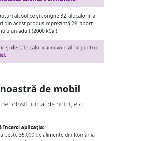
turi alcoolice și conține 32 kilocalorii la
itri din acest produs reprezintă 2% aport
ntru un adult (2000 kCal).
c și de câte calorii ai nevoie zilnic pentru
ici.
a noastră de mobil
 de folosit jurnal de nutriție cu
 încerci aplicația:
le a peste 35.000 de alimente din România