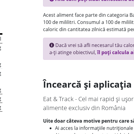
Acest aliment face parte din categoria Bau
100 de mililitri. Consumul a 100 de milil
caloric din cantitatea zilnică estimată pe
l
Dacă vrei să afli necesarul tău calori
g
a-ți atinge obiectivul,
îl poți calcula a
g
g
Încearcă și aplicați
g
Eat & Track - Cel mai rapid și ușor
g
g
alimente exclusiv din România
Uite doar câteva motive pentru care să
Ai acces la informațiile nutriționa