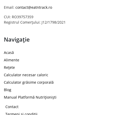
Email:
contact@eatntrack.ro
CUI: RO39757359
Registrul Comerțului: J12/1798/2021
Navigație
Acasă
Alimente
Rețete
Calculator necesar caloric
Calculator grăsime corporală
Blog
Manual Platformă Nutriționiști
Contact
Termeni și condiții