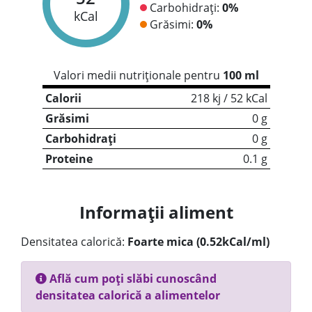
Carbohidrați:
0%
kCal
Grăsimi:
0%
Valori medii nutriționale pentru
100 ml
Calorii
218 kj / 52 kCal
Grăsimi
0 g
Carbohidrați
0 g
Proteine
0.1 g
Informații aliment
Densitatea calorică:
Foarte mica (0.52kCal/ml)
Află cum poți slăbi cunoscând
densitatea calorică a alimentelor