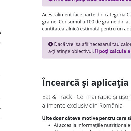
Acest aliment face parte din categoria Ca
grame. Consumul a 100 de grame din ace
cantitatea zilnică estimată pentru un adu
Dacă vrei să afli necesarul tău calori
a-ți atinge obiectivul,
îl poți calcula a
Încearcă și aplicați
Eat & Track - Cel mai rapid și ușor
alimente exclusiv din România
Uite doar câteva motive pentru care să
Ai acces la informațiile nutriționa