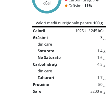
kCal
Grăsimi:
11%
Valori medii nutriționale pentru
100 g
Calorii
1025 kj / 245 kCal
Grăsimi
3 g
din care
Saturate
1.4 g
Ne-Saturate
1.6 g
Carbohidrați
4.5 g
din care
Zaharuri
1.7 g
Proteine
50 g
Sare
3200 mg