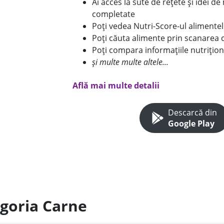
Ai acces la sute de rețete și idei d
completate
Poți vedea Nutri-Score-ul alimente
Poți căuta alimente prin scanarea 
Poți compara informațiile nutrițion
și multe multe altele...
Află mai multe detalii
Descarcă din
Google Play
egoria Carne