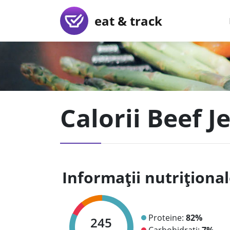
eat & track
Calorii Beef 
Informații nutriționa
Proteine:
82%
245
Carbohidrați:
7%