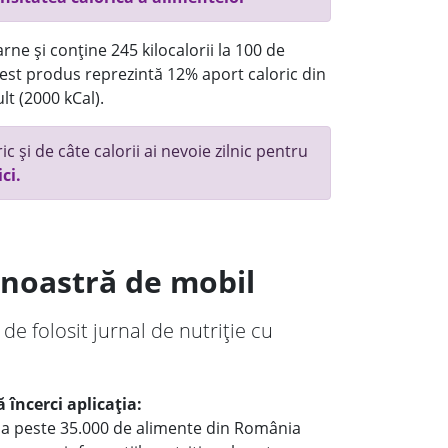
rne și conține 245 kilocalorii la 100 de
st produs reprezintă 12% aport caloric din
lt (2000 kCal).
c și de câte calorii ai nevoie zilnic pentru
ici.
a noastră de mobil
 de folosit jurnal de nutriție cu
 încerci aplicația:
le a peste 35.000 de alimente din România