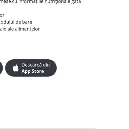
e mese cu informațiile nutriționale gata
lor
codului de bare
ale ale alimentelor
Descarcă din
App Store