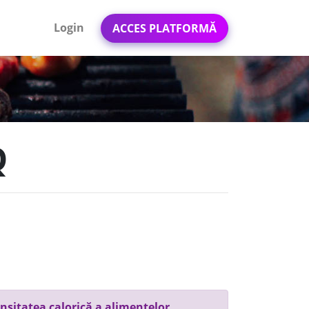
Login
ACCES PLATFORMĂ
Q
nsitatea calorică a alimentelor