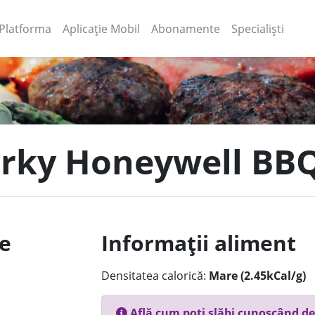
(current)
(current)
Platforma
Aplicație Mobil
Abonamente
Specialiști
Jerky Honeywell BB
le
Informații aliment
Densitatea calorică:
Mare (2.45kCal/g)
Află cum poți slăbi cunoscând de