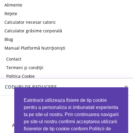
Alimente
Rețete
Calculator necesar caloric
Calculator grăsime corporală
Blog
Manual Platformă Nutriționiști
Contact
Termeni și condiții
Politica Cookie
Politica de confidențialitate
×
CODURI DE REDUCERE
Eatntrack utilizeaza fisiere de tip cookie
MYPROTEIN
pentru a personaliza si imbunatati experienta
ta pe site-ul nostru. Prin continuarea navigarii
pe site-ul nostru confirmi acceptarea utilizarii
Ai
40%
reducere la orice comandă folosind codul
fisierelor de tip cookie conform Politicii de
EATTRACK