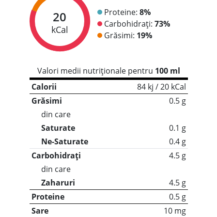
Proteine:
8%
20
Carbohidrați:
73%
kCal
Grăsimi:
19%
Valori medii nutriționale pentru
100 ml
Calorii
84 kj / 20 kCal
Grăsimi
0.5 g
din care
Saturate
0.1 g
Ne-Saturate
0.4 g
Carbohidrați
4.5 g
din care
Zaharuri
4.5 g
Proteine
0.5 g
Sare
10 mg