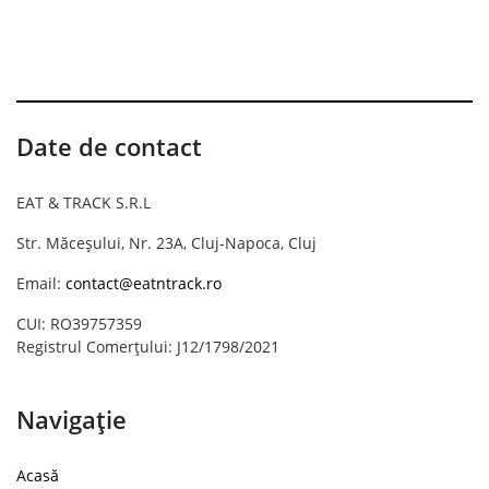
Date de contact
EAT & TRACK S.R.L
Str. Măceșului, Nr. 23A, Cluj-Napoca, Cluj
Email:
contact@eatntrack.ro
CUI: RO39757359
Registrul Comerțului: J12/1798/2021
Navigație
Acasă