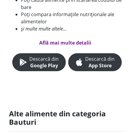
Poți căuta alimente prin scanarea codului de
bare
Poți compara informațiile nutriționale ale
alimentelor
și multe multe altele...
Află mai multe detalii
Descarcă din
Descarcă din
Google Play
App Store
Alte alimente din categoria
Bauturi