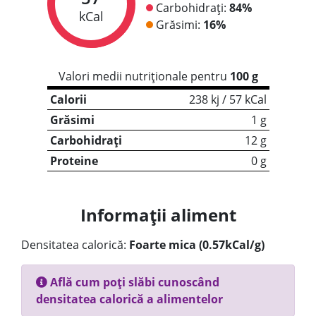
Carbohidrați:
84%
kCal
Grăsimi:
16%
Valori medii nutriționale pentru
100 g
Calorii
238 kj / 57 kCal
Grăsimi
1 g
Carbohidrați
12 g
Proteine
0 g
Informații aliment
Densitatea calorică:
Foarte mica (0.57kCal/g)
Află cum poți slăbi cunoscând
densitatea calorică a alimentelor