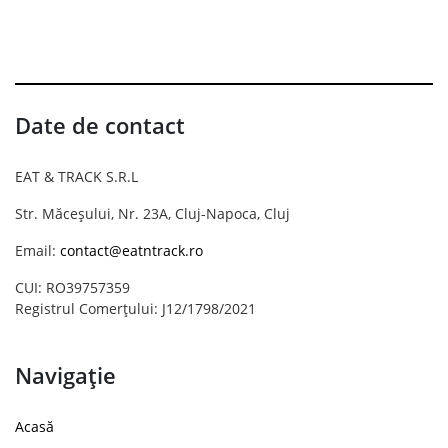
Date de contact
EAT & TRACK S.R.L
Str. Măceșului, Nr. 23A, Cluj-Napoca, Cluj
Email:
contact@eatntrack.ro
CUI: RO39757359
Registrul Comerțului: J12/1798/2021
Navigație
Acasă