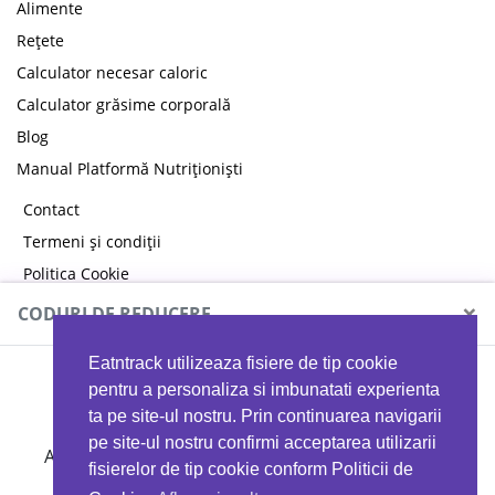
Alimente
Rețete
Calculator necesar caloric
Calculator grăsime corporală
Blog
Manual Platformă Nutriționiști
Contact
Termeni și condiții
Politica Cookie
Politica de confidențialitate
×
CODURI DE REDUCERE
Eatntrack utilizeaza fisiere de tip cookie
MYPROTEIN
pentru a personaliza si imbunatati experienta
ta pe site-ul nostru. Prin continuarea navigarii
pe site-ul nostru confirmi acceptarea utilizarii
Ai
40%
reducere la orice comandă folosind codul
fisierelor de tip cookie conform Politicii de
EATTRACK