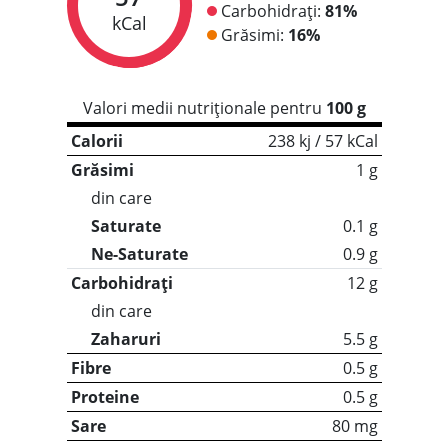
Carbohidrați:
81%
kCal
Grăsimi:
16%
Valori medii nutriționale pentru
100 g
Calorii
238 kj / 57 kCal
Grăsimi
1 g
din care
Saturate
0.1 g
Ne-Saturate
0.9 g
Carbohidrați
12 g
din care
Zaharuri
5.5 g
Fibre
0.5 g
Proteine
0.5 g
Sare
80 mg