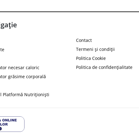
gație
Contact
Termeni și condiții
te
Politica Cookie
Politica de confidențialitate
ator necesar caloric
PROT
ator grăsime corporală
Ai
10%
reducere la
folosind codul
 Platformă Nutriționiști
Profită 