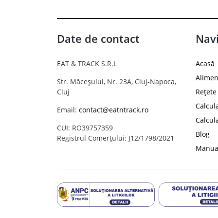
Date de contact
Navi
EAT & TRACK S.R.L
Acasă
Alimen
Str. Măceșului, Nr. 23A, Cluj-Napoca,
Cluj
Rețete
Calcul
Email:
contact@eatntrack.ro
Calcul
CUI: RO39757359
Blog
Registrul Comerțului: J12/1798/2021
Manual