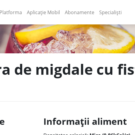
(current)
(current)
Platforma
Aplicație Mobil
Abonamente
Specialiști
a de migdale cu fist
le
Informații aliment