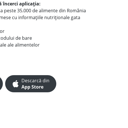
 încerci aplicația:
le a peste 35.000 de alimente din România
e mese cu informațiile nutriționale gata
lor
codului de bare
ale ale alimentelor
Descarcă din
App Store