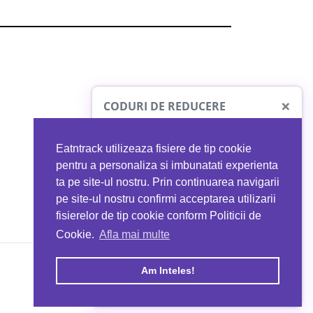
×
CODURI DE REDUCERE
Eatntrack utilizeaza fisiere de tip cookie
O41
MYPROTEIN
pentru a personaliza si imbunatati experienta
ta pe site-ul nostru. Prin continuarea navigarii
 orice comandă
Ai
40%
reducere la orice comandă
pe site-ul nostru confirmi acceptarea utilizarii
EATNTRACK
folosind codul
EATTRACK
fisierelor de tip cookie conform Politicii de
Cookie.
Afla mai multe
acum
Profită acum
Am Inteles!
Copyright © 2026 EAT & TRACK S.R.L