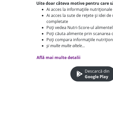
Uite doar câteva motive pentru care să
Ai acces la informațiile nutriționa
Ai acces la sute de rețete și idei d
completate
Poți vedea Nutri-Score-ul alimente
Poți căuta alimente prin scanarea 
Poți compara informațiile nutrițion
și multe multe altele...
Află mai multe detalii
Descarcă din
Google Play