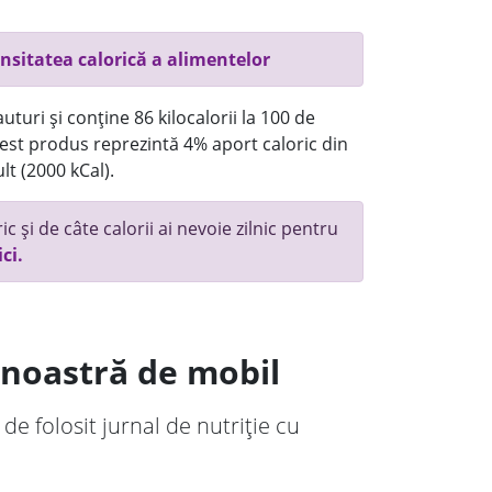
nsitatea calorică a alimentelor
turi și conține 86 kilocalorii la 100 de
st produs reprezintă 4% aport caloric din
lt (2000 kCal).
c și de câte calorii ai nevoie zilnic pentru
ici.
a noastră de mobil
 de folosit jurnal de nutriție cu