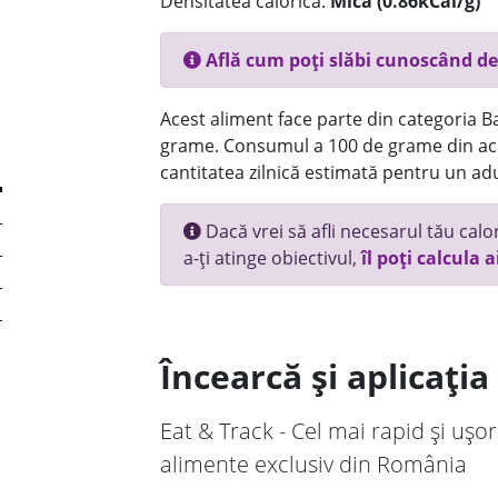
Densitatea calorică:
Mica (0.86kCal/g)
Află cum poți slăbi cunoscând de
Acest aliment face parte din categoria Bau
grame. Consumul a 100 de grame din ace
cantitatea zilnică estimată pentru un adu
Dacă vrei să afli necesarul tău calori
a-ți atinge obiectivul,
îl poți calcula a
Încearcă și aplicați
Eat & Track - Cel mai rapid și ușor
alimente exclusiv din România