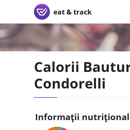
eat & track
Calorii Bautur
Condorelli
Informații nutriționa