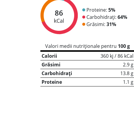
Proteine:
5%
86
Carbohidrați:
64%
kCal
Grăsimi:
31%
Valori medii nutriționale pentru
100 g
Calorii
360 kj / 86 kCal
Grăsimi
2.9 g
Carbohidrați
13.8 g
Proteine
1.1 g