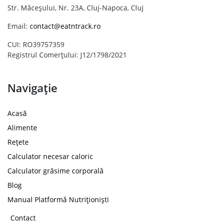
Str. Măceșului, Nr. 23A, Cluj-Napoca, Cluj
Email:
contact@eatntrack.ro
CUI: RO39757359
Registrul Comerțului: J12/1798/2021
Navigație
Acasă
Alimente
Rețete
Calculator necesar caloric
Calculator grăsime corporală
Blog
Manual Platformă Nutriționiști
Contact