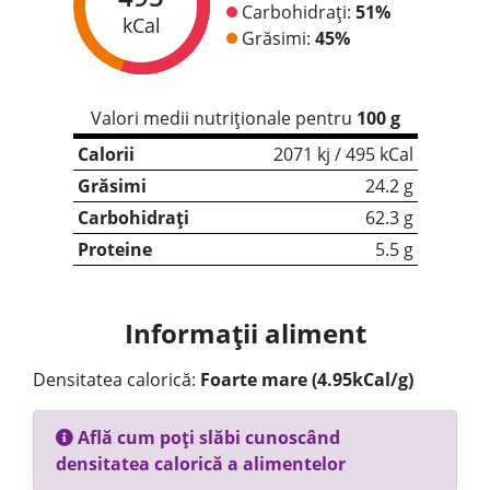
Carbohidrați:
51%
kCal
Grăsimi:
45%
Valori medii nutriționale pentru
100 g
Calorii
2071 kj / 495 kCal
Grăsimi
24.2 g
Carbohidrați
62.3 g
Proteine
5.5 g
Informații aliment
Densitatea calorică:
Foarte mare (4.95kCal/g)
Află cum poți slăbi cunoscând
densitatea calorică a alimentelor