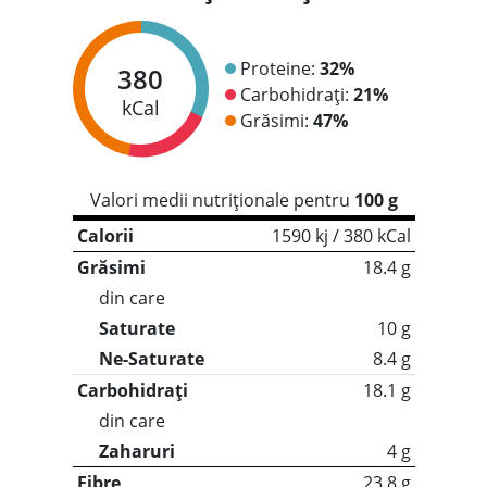
Proteine:
32%
380
Carbohidrați:
21%
kCal
Grăsimi:
47%
Valori medii nutriționale pentru
100 g
Calorii
1590 kj / 380 kCal
Grăsimi
18.4 g
din care
Saturate
10 g
Ne-Saturate
8.4 g
Carbohidrați
18.1 g
din care
Zaharuri
4 g
Fibre
23.8 g