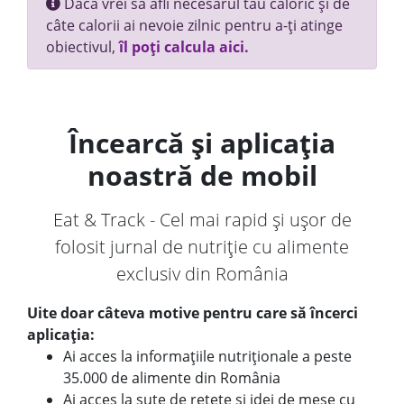
Dacă vrei să afli necesarul tău caloric și de
câte calorii ai nevoie zilnic pentru a-ți atinge
obiectivul,
îl poți calcula aici.
Încearcă și aplicația
noastră de mobil
Eat & Track - Cel mai rapid și ușor de
folosit jurnal de nutriție cu alimente
exclusiv din România
Uite doar câteva motive pentru care să încerci
aplicația:
Ai acces la informațiile nutriționale a peste
35.000 de alimente din România
Ai acces la sute de rețete și idei de mese cu