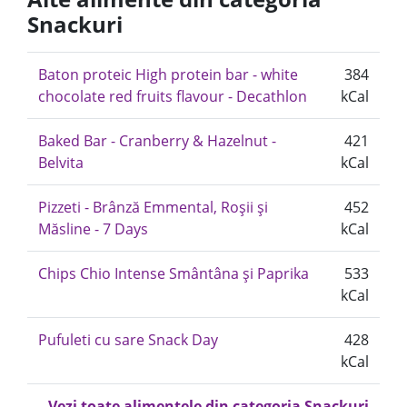
Snackuri
Baton proteic High protein bar - white
384
chocolate red fruits flavour - Decathlon
kCal
Baked Bar - Cranberry & Hazelnut -
421
Belvita
kCal
Pizzeti - Brânză Emmental, Roșii și
452
Măsline - 7 Days
kCal
Chips Chio Intense Smântâna și Paprika
533
kCal
Pufuleti cu sare Snack Day
428
kCal
Vezi toate alimentele din categoria Snackuri