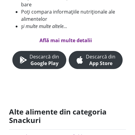
bare
Poți compara informațiile nutriționale ale
alimentelor
și multe multe altele...
Află mai multe detalii
Descarcă din
Descarcă din
Google Play
App Store
Alte alimente din categoria
Snackuri