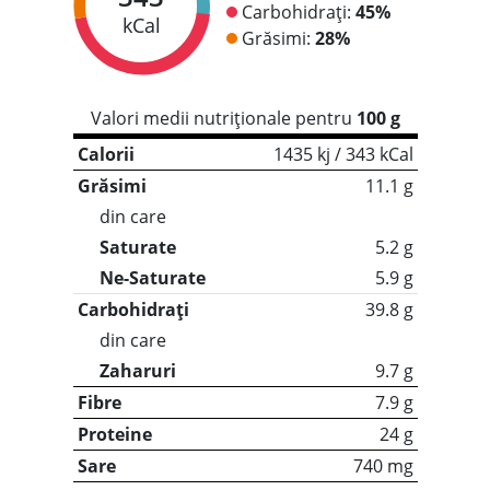
Carbohidrați:
45%
kCal
Grăsimi:
28%
Valori medii nutriționale pentru
100 g
Calorii
1435 kj / 343 kCal
Grăsimi
11.1 g
din care
Saturate
5.2 g
Ne-Saturate
5.9 g
Carbohidrați
39.8 g
din care
Zaharuri
9.7 g
Fibre
7.9 g
Proteine
24 g
Sare
740 mg