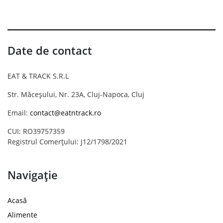
Date de contact
EAT & TRACK S.R.L
Str. Măceșului, Nr. 23A, Cluj-Napoca, Cluj
Email:
contact@eatntrack.ro
CUI: RO39757359
Registrul Comerțului: J12/1798/2021
Navigație
Acasă
Alimente