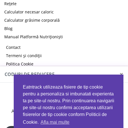
Rețete
Calculator necesar caloric
Calculator grăsime corporală
Blog
Manual Platformă Nutriționiști
Contact
Termeni și condiții
Politica Cookie
Politica de confidențialitate
×
CODURI DE REDUCERE
Eatntrack utilizeaza fisiere de tip cookie
MYPROTEIN
pentru a personaliza si imbunatati experienta
ta pe site-ul nostru. Prin continuarea navigarii
pe site-ul nostru confirmi acceptarea utilizarii
Ai
40%
reducere la orice comandă folosind codul
fisierelor de tip cookie conform Politicii de
EATTRACK
Cookie.
Afla mai multe