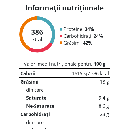
Informații nutriționale
Proteine:
34%
386
Carbohidrați:
24%
kCal
Grăsimi:
42%
Valori medii nutriționale pentru
100 g
Calorii
1615 kj / 386 kCal
Grăsimi
18 g
din care
Saturate
9.4 g
Ne-Saturate
8.6 g
Carbohidrați
23 g
din care