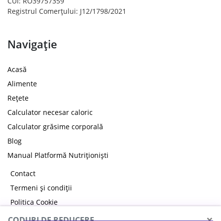
CUI: RO39757359
Registrul Comerțului: J12/1798/2021
Navigație
Acasă
Alimente
Rețete
Calculator necesar caloric
Calculator grăsime corporală
Blog
Manual Platformă Nutriționiști
Contact
Termeni și condiții
Politica Cookie
Politica de confidențialitate
×
CODURI DE REDUCERE