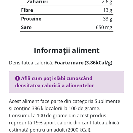
Zaharuri
2.6 g
Fibre
13 g
Proteine
33 g
Sare
650 mg
Informații aliment
Densitatea calorică:
Foarte mare (3.86kCal/g)
Află cum poți slăbi cunoscând
densitatea calorică a alimentelor
Acest aliment face parte din categoria Suplimente
și conține 386 kilocalorii la 100 de grame.
Consumul a 100 de grame din acest produs
reprezintă 19% aport caloric din cantitatea zilnică
estimată pentru un adult (2000 kCal).